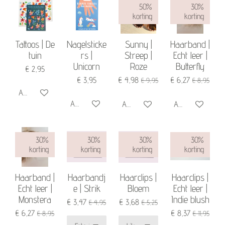
50%
30%
korting
korting
Tattoos | De
Nagelsticke
Sunny |
Haarband |
tuin
rs |
Streep |
Echt leer |
Unicorn
Roze
Butterfly
€ 2,95
€ 3,95
€ 4,98
€ 6,27
€ 9,95
€ 8,95
Add to cart
Add to cart
Add to cart
Add to cart
30%
30%
30%
30%
korting
korting
korting
korting
Haarband |
Haarbandj
Haarclips |
Haarclips |
Echt leer |
e | Strik
Bloem
Echt leer |
Monstera
Indie blush
€ 3,47
€ 3,68
€ 4,95
€ 5,25
€ 6,27
€ 8,37
€ 8,95
€ 11,95