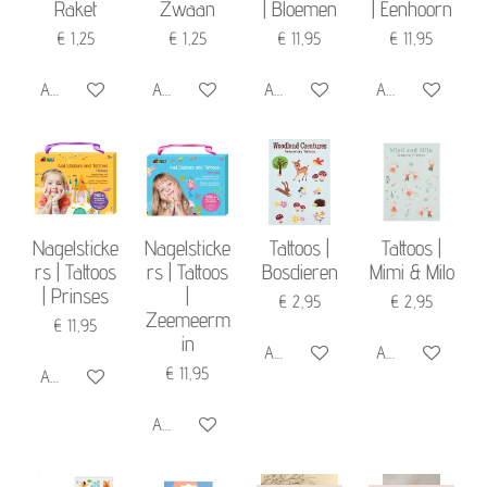
Raket
Zwaan
| Bloemen
| Eenhoorn
€ 1,25
€ 1,25
€ 11,95
€ 11,95
Add to cart
Add to cart
Add to cart
Add to cart
Nagelsticke
Nagelsticke
Tattoos |
Tattoos |
rs | Tattoos
rs | Tattoos
Bosdieren
Mimi & Milo
| Prinses
|
€ 2,95
€ 2,95
Zeemeerm
€ 11,95
in
Add to cart
Add to cart
€ 11,95
Add to cart
Add to cart