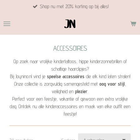
Shop nu met 20% korting op bij alles!
Ga
direct
naar
de
hoofdinhoud
ACCESSOIRES
Op zoek naar vrolijke kindertattoos, hippe kinderzonnebrillen of
schattige haarclipjes?
Bij Joynino.nl vind je
speelse accessoires
die elk kind laten stralen!
Onze collectie is zorgvuldig samengesteld met
oog voor stijl
,
veiligheid en
plezier
.
Perfect voor een feestje, vakantie of gewoon een extra vrolijke
dag. Ontdek nu alle kinderaccessoires en maak van elke outfit een
feestje!