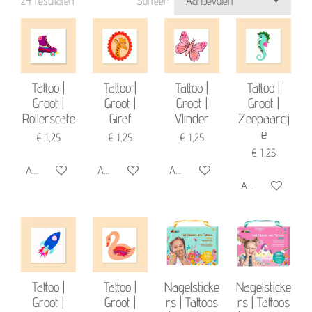
24 resultaten
Sorteer:
Tattoo |
Tattoo |
Tattoo |
Tattoo |
Groot |
Groot |
Groot |
Groot |
Rollerscate
Giraf
Vlinder
Zeepaardj
e
€ 1,25
€ 1,25
€ 1,25
€ 1,25
Add to cart
Add to cart
Add to cart
Add to cart
Tattoo |
Tattoo |
Nagelsticke
Nagelsticke
Groot |
Groot |
rs | Tattoos
rs | Tattoos