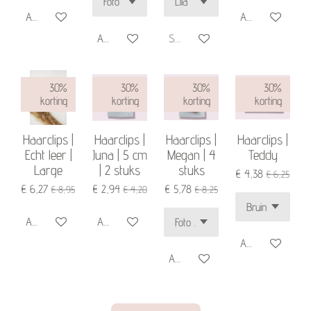
Add to cart
Add to cart
Add to cart
Sold out
30%
30%
30%
30%
korting
korting
korting
korting
Haarclips |
Haarclips |
Haarclips |
Haarclips |
Echt leer |
Juna | 5 cm
Megan | 4
Teddy
Large
| 2 stuks
stuks
€ 4,38
€ 6,25
€ 6,27
€ 2,94
€ 5,78
€ 8,95
€ 4,20
€ 8,25
Add to cart
Add to cart
Add to cart
Add to cart