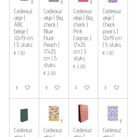
Cadeauz
Cadeauz
Cadeauz
Cadeauz
akje |
akje | Big
akje | Big
akje |
ABC
check |
check |
Check
beige |
Blue
Pink
paars |
12x19 cm
Fluor
Cognac |
12x19 cm
| 5 stuks
Peach |
17x25
| 5 stuks
17x25
cm | 5
€ 1,50
€ 1,50
cm | 5
stuks
stuks
€ 2,00
€ 2,00
In winkelwagen
In winkelwagen
In winkelwagen
In winkelwagen
Cadeauz
Cadeauz
Cadeauz
Cadeauz
akje |
akje |
akje |
akje |