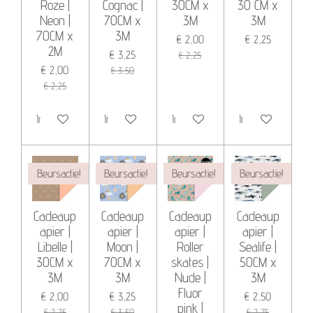
Roze |
Cognac |
30CM x
30 CM x
Neon |
70CM x
3M
3M
70CM x
3M
€ 2,00
€ 2,25
2M
€ 3,25
€ 2,25
€ 2,00
€ 3,50
€ 2,25
In winkelwagen
In winkelwagen
In winkelwagen
In winkelwagen
Beursactie!
Beursactie!
Beursactie!
Beursactie!
Cadeaup
Cadeaup
Cadeaup
Cadeaup
apier |
apier |
apier |
apier |
Libelle |
Moon |
Roller
Sealife |
30CM x
70CM x
skates |
50CM x
3M
3M
Nude |
3M
Fluor
€ 2,00
€ 3,25
€ 2,50
pink |
€ 2,25
€ 3,50
€ 2,75