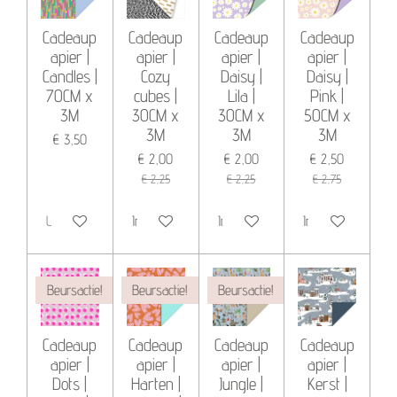
Cadeaup
Cadeaup
Cadeaup
Cadeaup
apier |
apier |
apier |
apier |
Candles |
Cozy
Daisy |
Daisy |
70CM x
cubes |
Lila |
Pink |
3M
30CM x
30CM x
50CM x
3M
3M
3M
€ 3,50
€ 2,00
€ 2,00
€ 2,50
€ 2,25
€ 2,25
€ 2,75
Uitverkocht
In winkelwagen
In winkelwagen
In winkelwagen
Beursactie!
Beursactie!
Beursactie!
Cadeaup
Cadeaup
Cadeaup
Cadeaup
apier |
apier |
apier |
apier |
Dots |
Harten |
Jungle |
Kerst |