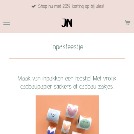
Shop nu met 20% korting op bij alles!
Ga
direct
naar
de
hoofdinhoud
Inpakfeestje
Maak van inpakken een feestje! Met vrolijk
cadeaupapier,stickers of cadeau zakjes.