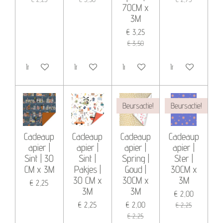
70CM x
3M
€ 3,25
€ 3,50
In winkelwagen
In winkelwagen
In winkelwagen
In winkelwagen
Beursactie!
Beursactie!
Cadeaup
Cadeaup
Cadeaup
Cadeaup
apier |
apier |
apier |
apier |
Sint | 30
Sint |
Spring |
Ster |
CM x 3M
Pakjes |
Goud |
30CM x
30 CM x
30CM x
3M
€ 2,25
3M
3M
€ 2,00
€ 2,25
€ 2,00
€ 2,25
€ 2,25