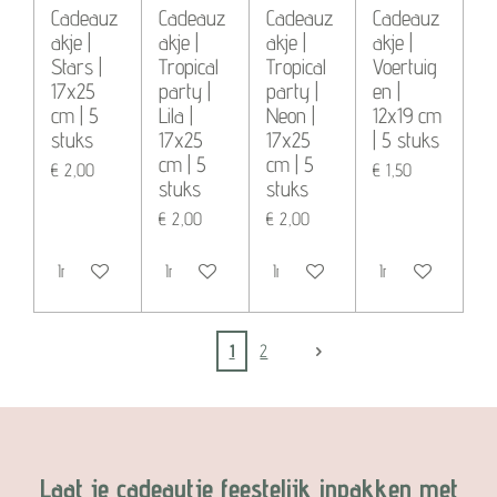
Cadeauz
Cadeauz
Cadeauz
Cadeauz
akje |
akje |
akje |
akje |
Stars |
Tropical
Tropical
Voertuig
17x25
party |
party |
en |
cm | 5
Lila |
Neon |
12x19 cm
stuks
17x25
17x25
| 5 stuks
cm | 5
cm | 5
€ 2,00
€ 1,50
stuks
stuks
€ 2,00
€ 2,00
In winkelwagen
In winkelwagen
In winkelwagen
In winkelwagen
1
2
Laat je cadeautje feestelijk inpakken met