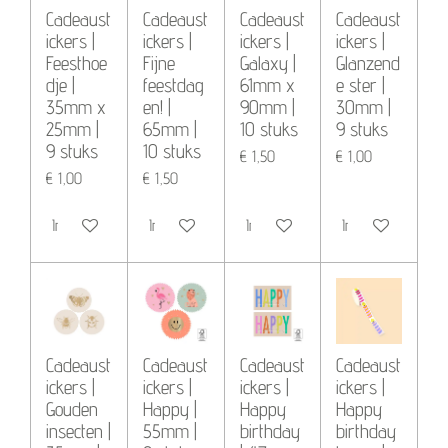
Cadeaust
Cadeaust
Cadeaust
Cadeaust
ickers |
ickers |
ickers |
ickers |
Feesthoe
Fijne
Galaxy |
Glanzend
dje |
feestdag
61mm x
e ster |
35mm x
en! |
90mm |
30mm |
25mm |
65mm |
10 stuks
9 stuks
9 stuks
10 stuks
€ 1,50
€ 1,00
€ 1,00
€ 1,50
In winkelwagen
In winkelwagen
In winkelwagen
In winkelwagen
Cadeaust
Cadeaust
Cadeaust
Cadeaust
ickers |
ickers |
ickers |
ickers |
Gouden
Happy |
Happy
Happy
insecten |
55mm |
birthday
birthday