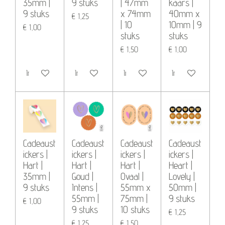
35mm |
9 stuks
| 47mm
kaars |
9 stuks
x 74mm
40mm x
€ 1,25
| 10
10mm | 9
€ 1,00
stuks
stuks
€ 1,50
€ 1,00
In winkelwagen
In winkelwagen
In winkelwagen
In winkelwagen
Cadeaust
Cadeaust
Cadeaust
Cadeaust
ickers |
ickers |
ickers |
ickers |
Hart |
Hart |
Hart |
Heart |
35mm |
Goud |
Ovaal |
Lovely |
9 stuks
Intens |
55mm x
50mm |
55mm |
75mm |
9 stuks
€ 1,00
9 stuks
10 stuks
€ 1,25
€ 1,25
€ 1,50