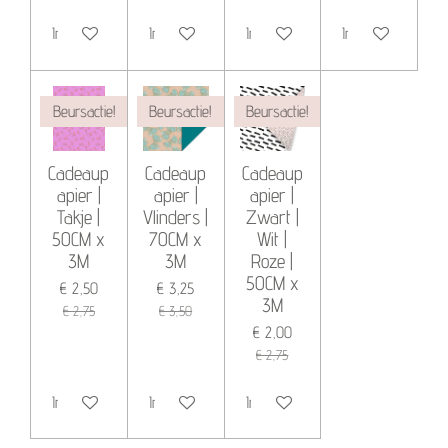
In winkelwagen
In winkelwagen
In winkelwagen
In winkelwagen
Beursactie!
Beursactie!
Beursactie!
Cadeaup
Cadeaup
Cadeaup
apier |
apier |
apier |
Takje |
Vlinders |
Zwart |
50CM x
70CM x
Wit |
3M
3M
Roze |
50CM x
€ 2,50
€ 3,25
3M
€ 2,75
€ 3,50
€ 2,00
€ 2,75
In winkelwagen
In winkelwagen
In winkelwagen