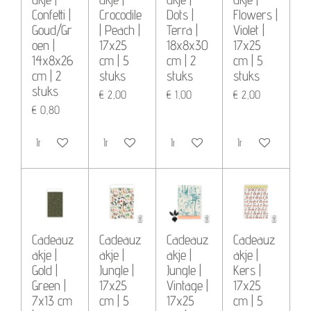
Confetti |
Crocodile
Dots |
Flowers |
Goud/Gr
| Peach |
Terra |
Violet |
oen |
17x25
18x8x30
17x25
14x8x26
cm | 5
cm | 2
cm | 5
cm | 2
stuks
stuks
stuks
stuks
€ 2,00
€ 1,00
€ 2,00
€ 0,80
In winkelwagen
In winkelwagen
In winkelwagen
In winkelwagen
Cadeauz
Cadeauz
Cadeauz
Cadeauz
akje |
akje |
akje |
akje |
Gold |
Jungle |
Jungle |
Kers |
Green |
17x25
Vintage |
17x25
7x13 cm
cm | 5
17x25
cm | 5