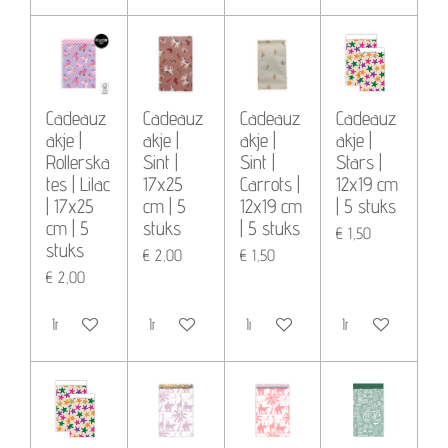
Cadeauz
Cadeauz
Cadeauz
Cadeauz
akje |
akje |
akje |
akje |
Rollerska
Sint |
Sint |
Stars |
tes | Lilac
17x25
Carrots |
12x19 cm
| 17x25
cm | 5
12x19 cm
| 5 stuks
cm | 5
stuks
| 5 stuks
€ 1,50
stuks
€ 2,00
€ 1,50
€ 2,00
In winkelwagen
In winkelwagen
In winkelwagen
In winkelwagen