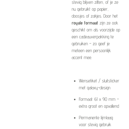
stevig blijven zitten, of je ze
nu gebruikt op papier,
doosjes of zakjes. Door het
royale formaat
zijn ze ook
geschikt om als voorzijde op
een cadeauverpakking te
gebruiken – zo geef je
meteen een persoonlijk
accent mee.
Wensetiket / sluitsticker
met galaxy-design
Formaat: 61 x 90 mm –
extra groot en opvallend
Permanente lijmlaag
voor stevig gebruik