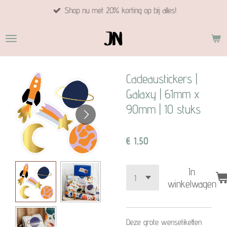
Shop nu met 20% korting op bij alles!
Ga
direct
naar
de
hoofdinhoud
Cadeaustickers |
Galaxy | 61mm x
90mm | 10 stuks
€ 1,50
In
winkelwagen
Deze grote wensetiketten