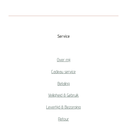
e
l
r
e
n
e
n
Service
Over mij
Cadeau service
Betaling
Veiligheid & Gebruik
Levertijd & Bezorging
Retour