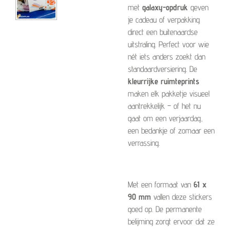
met
galaxy-opdruk
geven
je cadeau of verpakking
direct een buitenaardse
uitstraling. Perfect voor wie
nét iets anders zoekt dan
standaardversiering. De
kleurrijke ruimteprints
maken elk pakketje visueel
aantrekkelijk – of het nu
gaat om een verjaardag,
een bedankje of zomaar een
verrassing.
Met een formaat van
61 x
90 mm
vallen deze stickers
goed op. De permanente
belijming zorgt ervoor dat ze