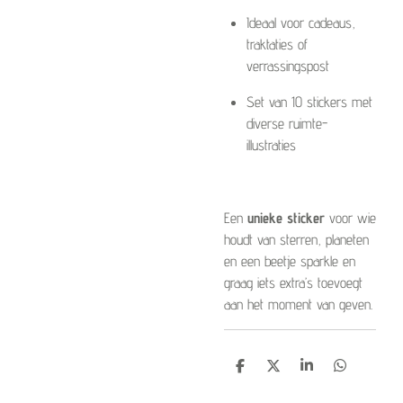
Ideaal voor cadeaus,
traktaties of
verrassingspost
Set van 10 stickers met
diverse ruimte-
illustraties
Een
unieke sticker
voor wie
houdt van sterren, planeten
en een beetje sparkle en
graag iets extra’s toevoegt
aan het moment van geven.
D
D
S
D
e
e
h
e
l
e
a
l