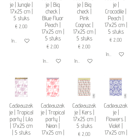
je | Jungle |
je | Big
je | Big
je |
17x25 cm |
check |
check |
Crocodile |
5 stuks
Blue Fluor
Pink
Peach |
Peach |
Cognac |
17x25 cm |
€ 2,00
17x25 cm |
17x25 cm |
5 stuks
5 stuks
5 stuks
€ 2,00
In winkelwagen
€ 2,00
€ 2,00
In winkelwagen
In winkelwagen
In winkelwagen
Cadeauzak
Cadeauzak
Cadeauzak
Cadeauzak
je | Tropical
je | Tropical
je | Kers |
je |
party | Lila
party |
17x25 cm |
Flowers |
| 17x25 cm
Neon |
5 stuks
Violet |
| 5 stuks
17x25 cm |
17x25 cm |
€ 2,00