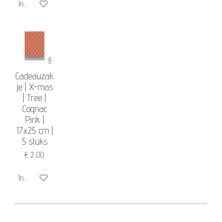
In winkelwagen
Cadeauzak
je | X-mas
| Tree |
Cognac
Pink |
17x25 cm |
5 stuks
€ 2,00
In winkelwagen