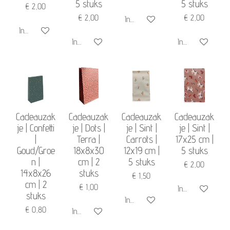
5 stuks
5 stuks
€ 2,00
€ 2,00
€ 2,00
In winkelwagen
In winkelwagen
In winkelwagen
In winkelwagen
Cadeauzak
Cadeauzak
Cadeauzak
Cadeauzak
je | Confetti
je | Dots |
je | Sint |
je | Sint |
|
Terra |
Carrots |
17x25 cm |
Goud/Groe
18x8x30
12x19 cm |
5 stuks
n |
cm | 2
5 stuks
€ 2,00
14x8x26
stuks
€ 1,50
cm | 2
€ 1,00
In winkelwagen
stuks
In winkelwagen
€ 0,80
In winkelwagen