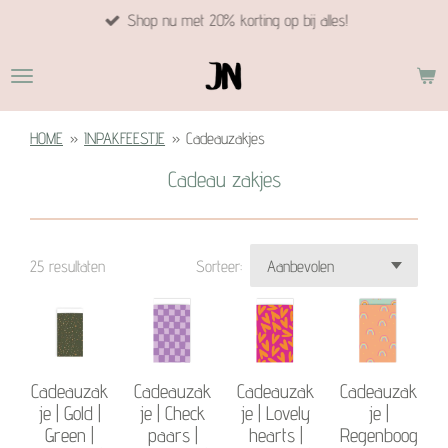
Shop nu met 20% korting op bij alles!
Ga
direct
naar
de
hoofdinhoud
HOME
»
INPAKFEESTJE
»
Cadeauzakjes
Cadeau zakjes
25 resultaten
Sorteer:
Cadeauzak
Cadeauzak
Cadeauzak
Cadeauzak
je | Gold |
je | Check
je | Lovely
je |
Green |
paars |
hearts |
Regenboog