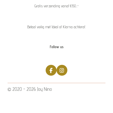
Gratis verzending vanaf €150,-
Betaal veilig met Ideal of Klarna achteraf.
Follow us
F
I
a
n
c
s
e
t
© 2020 - 2026 Joy Nino
b
a
o
g
o
r
k
a
m