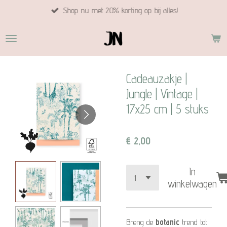
Shop nu met 20% korting op bij alles!
Ga
direct
naar
de
hoofdinhoud
Cadeauzakje |
Jungle | Vintage |
17x25 cm | 5 stuks
€ 2,00
In
winkelwagen
Breng de
botanic
trend tot