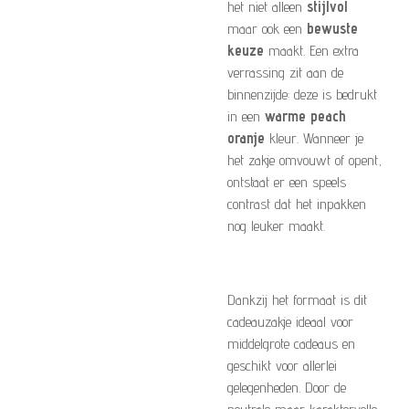
het niet alleen
stijlvol
maar ook een
bewuste
keuze
maakt. Een extra
verrassing zit aan de
binnenzijde: deze is bedrukt
in een
warme peach
oranje
kleur. Wanneer je
het zakje omvouwt of opent,
ontstaat er een speels
contrast dat het inpakken
nog leuker maakt.
Dankzij het formaat is dit
cadeauzakje ideaal voor
middelgrote cadeaus en
geschikt voor allerlei
gelegenheden. Door de
neutrale maar karaktervolle