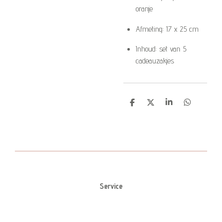
oranje
Afmeting: 17 x 25 cm
Inhoud: set van 5
cadeauzakjes
D
D
S
D
e
e
h
e
l
e
a
l
e
l
r
e
n
e
n
Service