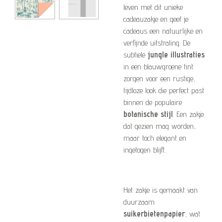
leven met dit unieke
cadeauzakje en geef je
cadeaus een natuurlijke en
verfijnde uitstraling. De
subtiele
jungle illustraties
in een blauwgroene tint
zorgen voor een rustige,
tijdloze look die perfect past
binnen de populaire
botanische stijl
. Een zakje
dat gezien mag worden,
maar toch elegant en
ingetogen blijft.
Het zakje is gemaakt van
duurzaam
suikerbietenpapier
, wat