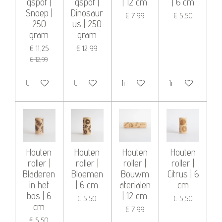
gspot |
gspot |
| 12 cm
| 6 cm
Snoep |
Dinosaur
€ 7,99
€ 5,50
250
us | 250
gram
gram
€ 11,25
€ 12,99
€ 12,99
Uitverkocht
Uitverkocht
In winkelwagen
In winkelwagen
Houten
Houten
Houten
Houten
roller |
roller |
roller |
roller |
Bladeren
Bloemen
Bouwm
Citrus | 6
in het
| 6 cm
aterialen
cm
bos | 6
| 12 cm
€ 5,50
€ 5,50
cm
€ 7,99
€ 5,50