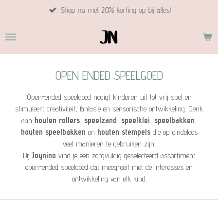
Shop nu met 20% korting op bij alles!
Ga
direct
naar
de
hoofdinhoud
OPEN ENDED SPEELGOED
Open-ended speelgoed nodigt kinderen uit tot vrij spel en
stimuleert creativiteit, fantasie en sensorische ontwikkeling. Denk
aan
houten rollers
,
speelzand
,
speelklei
,
speelbakken
,
houten speelbakken
en
houten stempels
die op eindeloos
veel manieren te gebruiken zijn.
Bij
Joynino
vind je een zorgvuldig geselecteerd assortiment
open-ended speelgoed dat meegroeit met de interesses en
ontwikkeling van elk kind.