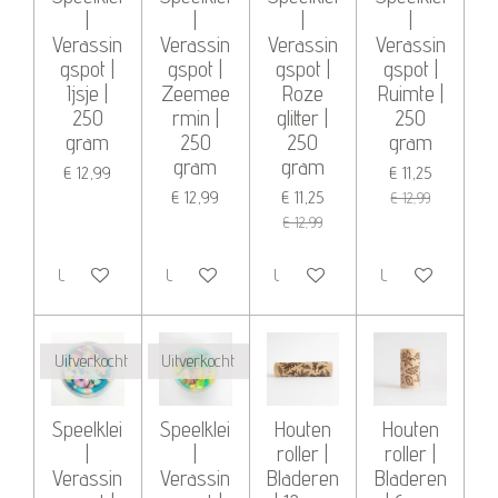
|
|
|
|
Verassin
Verassin
Verassin
Verassin
gspot |
gspot |
gspot |
gspot |
Ijsje |
Zeemee
Roze
Ruimte |
250
rmin |
glitter |
250
gram
250
250
gram
gram
gram
€ 12,99
€ 11,25
€ 12,99
€ 11,25
€ 12,99
€ 12,99
Uitverkocht
Uitverkocht
Uitverkocht
Uitverkocht
Uitverkocht
Uitverkocht
Speelklei
Speelklei
Houten
Houten
|
|
roller |
roller |
Verassin
Verassin
Bladeren
Bladeren