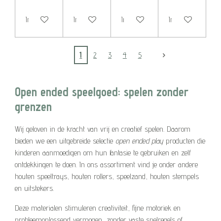
In winkelwagen
In winkelwagen
In winkelwagen
In winkelwagen
1
2
3
4
5
Open ended speelgoed: spelen zonder
grenzen
Wij geloven in de kracht van vrij en creatief spelen. Daarom
bieden we een uitgebreide selectie
open ended play
producten die
kinderen aanmoedigen om hun fantasie te gebruiken en zelf
ontdekkingen te doen. In ons assortiment vind je onder andere
houten speeltrays, houten rollers, speelzand, houten stempels
en uitstekers.
Deze materialen stimuleren creativiteit, fijne motoriek en
probleemoplossend vermogen, zonder vaste spelregels of