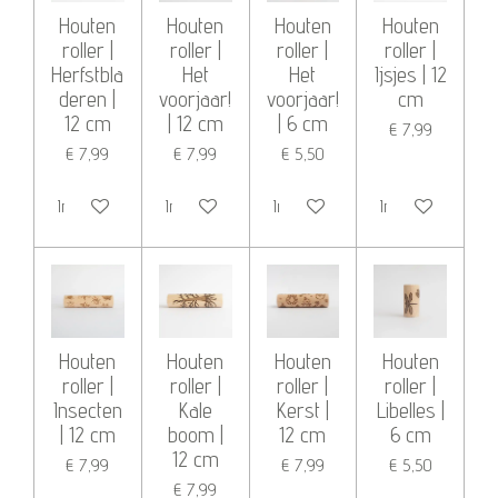
Houten
Houten
Houten
Houten
roller |
roller |
roller |
roller |
Herfstbla
Het
Het
Ijsjes | 12
deren |
voorjaar!
voorjaar!
cm
12 cm
| 12 cm
| 6 cm
€ 7,99
€ 7,99
€ 7,99
€ 5,50
In winkelwagen
In winkelwagen
In winkelwagen
In winkelwagen
Houten
Houten
Houten
Houten
roller |
roller |
roller |
roller |
Insecten
Kale
Kerst |
Libelles |
| 12 cm
boom |
12 cm
6 cm
12 cm
€ 7,99
€ 7,99
€ 5,50
€ 7,99