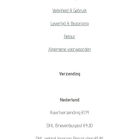
Veiligheid & Gebruik
Levertijd & Bezorging
Retour
Algemene voorwaarden
Verzending
Nederland
Kaartverzending €1.14
DHL Brievenbuspost €4.20
DHL pakket levering Parcel shop €5.45