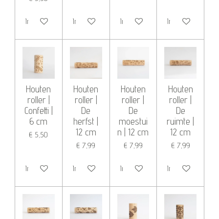
In winkelwagen
In winkelwagen
In winkelwagen
In winkelwagen
Houten
Houten
Houten
Houten
roller |
roller |
roller |
roller |
Confetti |
De
De
De
6 cm
herfst |
moestui
ruimte |
12 cm
n | 12 cm
12 cm
€ 5,50
€ 7,99
€ 7,99
€ 7,99
In winkelwagen
In winkelwagen
In winkelwagen
In winkelwagen