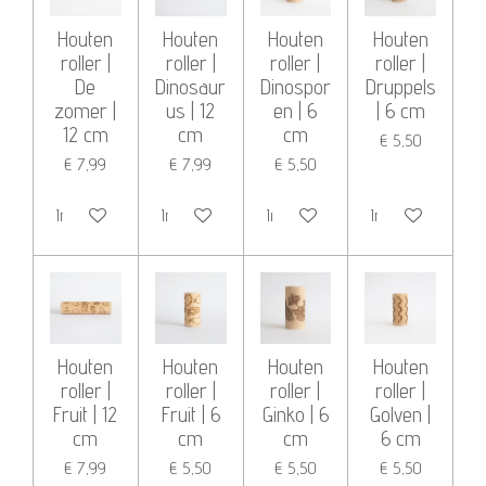
Houten
Houten
Houten
Houten
roller |
roller |
roller |
roller |
De
Dinosaur
Dinospor
Druppels
zomer |
us | 12
en | 6
| 6 cm
12 cm
cm
cm
€ 5,50
€ 7,99
€ 7,99
€ 5,50
In winkelwagen
In winkelwagen
In winkelwagen
In winkelwagen
Houten
Houten
Houten
Houten
roller |
roller |
roller |
roller |
Fruit | 12
Fruit | 6
Ginko | 6
Golven |
cm
cm
cm
6 cm
€ 7,99
€ 5,50
€ 5,50
€ 5,50