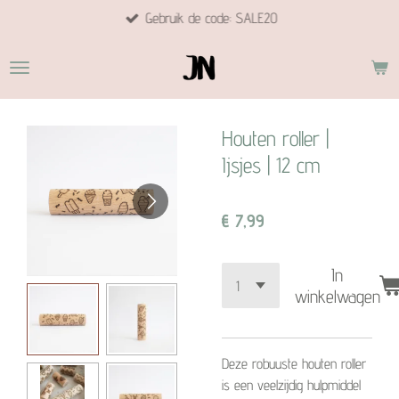
Gebruik de code: SALE20
Ga
direct
naar
de
hoofdinhoud
Houten roller |
Ijsjes | 12 cm
€ 7,99
In
winkelwagen
Deze robuuste houten roller
is een veelzijdig hulpmiddel