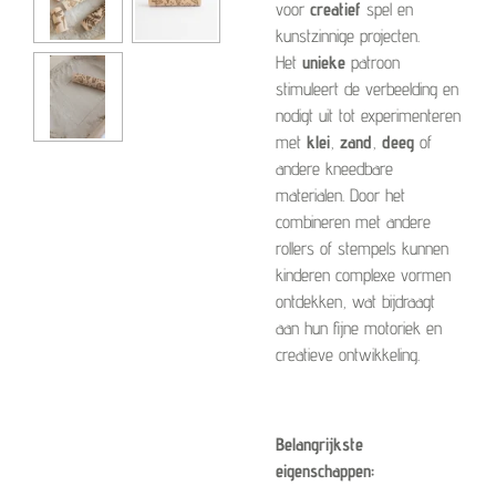
voor
creatief
spel en
kunstzinnige projecten.
Het
unieke
patroon
stimuleert de verbeelding en
nodigt uit tot experimenteren
met
klei
,
zand
,
deeg
of
andere kneedbare
materialen. Door het
combineren met andere
rollers of stempels kunnen
kinderen complexe vormen
ontdekken, wat bijdraagt
aan hun fijne motoriek en
creatieve ontwikkeling.
Belangrijkste
eigenschappen: