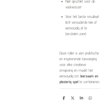
Niet geschikt voor de
vaatwasser
Voor het beste resultaat:
licht verouderde klei of
eenvoudig af te
borstelen zand
Deze roller is een praktische
en inspirerende toevoeging
voor elke creatieve
omgeving en maakt het
eenvoudig om
leerzaam en
plezierig spel
te combineren.
D
D
S
D
e
e
h
e