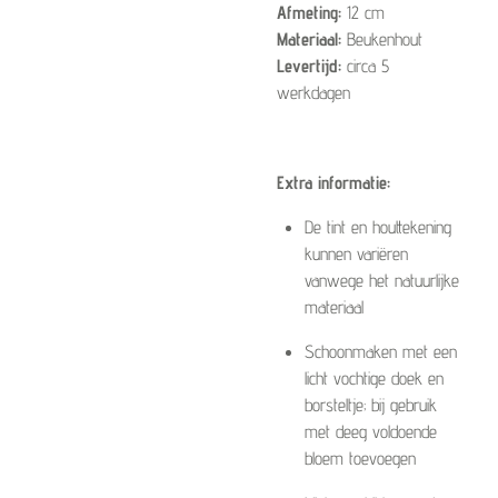
Afmeting:
12
cm
Materiaal:
Beukenhout
Levertijd:
circa 5
werkdagen
Extra informatie:
De tint en houttekening
kunnen variëren
vanwege het natuurlijke
materiaal
Schoonmaken met een
licht vochtige doek en
borsteltje; bij gebruik
met deeg voldoende
bloem toevoegen