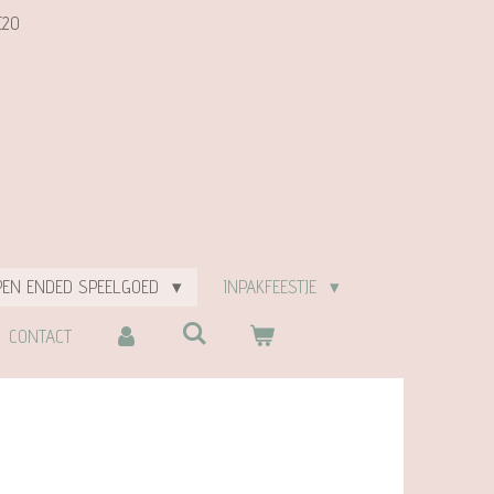
E20
PEN ENDED SPEELGOED
INPAKFEESTJE
CONTACT