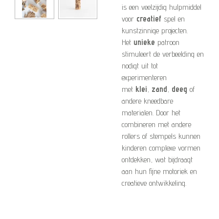
is een veelzijdig hulpmiddel
voor
creatief
spel en
kunstzinnige projecten.
Het
unieke
patroon
stimuleert de verbeelding en
nodigt uit tot
experimenteren
met
klei
,
zand
,
deeg
of
andere kneedbare
materialen. Door het
combineren met andere
rollers of stempels kunnen
kinderen complexe vormen
ontdekken, wat bijdraagt
aan hun fijne motoriek en
creatieve ontwikkeling.