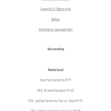
Levertijd & Bezorging
Retour
Algemene voorwaarden
Verzending
Nederland
Kaartverzending €1.14
DHL Brievenbuspost €4.20
DHL pakket levering Parcel shop €5.45
DHL Pakket levering aan huis €6.45