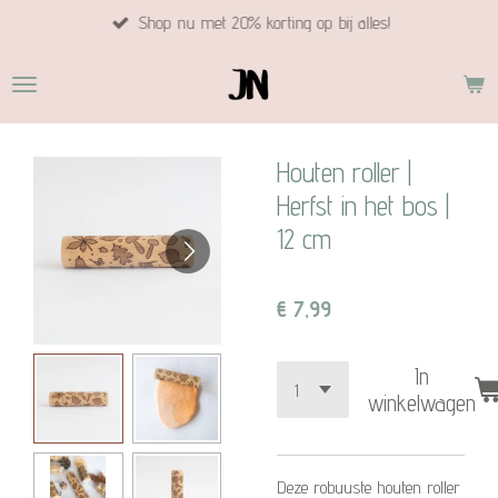
Shop nu met 20% korting op bij alles!
Ga
direct
naar
de
hoofdinhoud
Houten roller |
Herfst in het bos |
12 cm
€ 7,99
In
winkelwagen
Deze robuuste houten roller