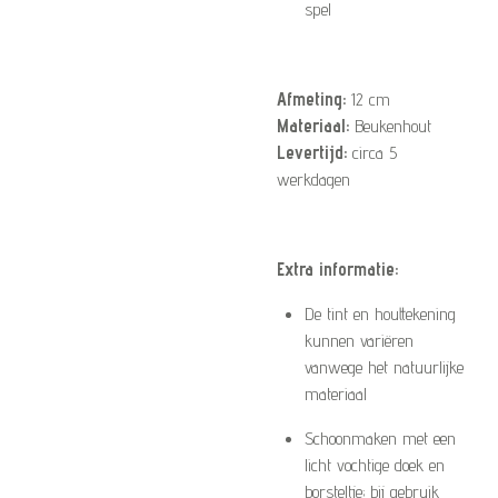
spel
Afmeting:
12
cm
Materiaal:
Beukenhout
Levertijd:
circa 5
werkdagen
Extra informatie:
De tint en houttekening
kunnen variëren
vanwege het natuurlijke
materiaal
Schoonmaken met een
licht vochtige doek en
borsteltje; bij gebruik