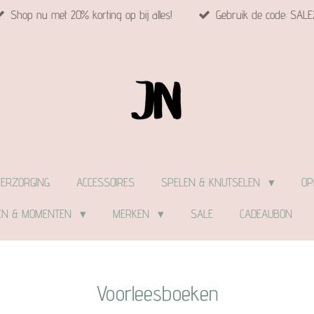
Shop nu met 20% korting op bij alles!
Gebruik de code: SALE
VERZORGING
ACCESSOIRES
SPELEN & KNUTSELEN
OP
EN & MOMENTEN
MERKEN
SALE
CADEAUBON
Voorleesboeken