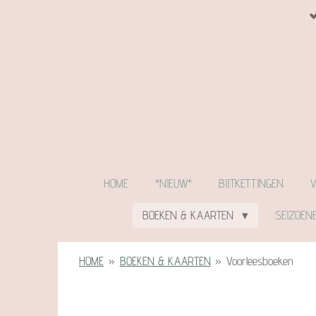
Ga
direct
naar
de
hoofdinhoud
HOME
*NIEUW*
BIJTKETTINGEN
BOEKEN & KAARTEN
SEIZOEN
HOME
»
BOEKEN & KAARTEN
»
Voorleesboeken