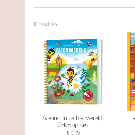
10 resultaten
Speuren in de bijenwereld |
V
Zaklampboek
€ 9,99