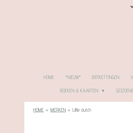
Ga
direct
naar
de
hoofdinhoud
HOME
*NIEUW*
BIJTKETTINGEN
BOEKEN & KAARTEN
SEIZOEN
HOME
»
MERKEN
»
Little dutch