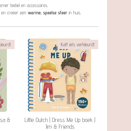
amer textiel en accessoires.
os en creëer een
warme, speelse sfeer
in huis.
kleurd!
Kaft iets verkleurd!
osa &
Little Dutch | Dress Me Up boek |
Jim & Friends