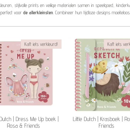
kleuren, stijlvolle prints en veilige materialen samen in speelgoed, kinderk
—perfect voor
de allerkleinsten
. Combineer hun tijdloze designs moeitelo
Kaft iets verkleurd!
Kaft iets ver
e Dutch | Dress Me Up boek |
Little Dutch | Krasboek | R
Rosa & Friends
Friends