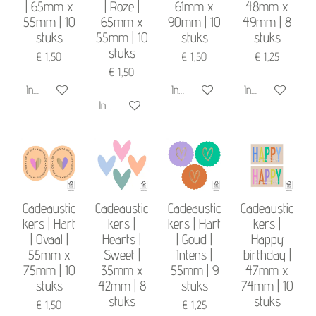
| 65mm x
| Roze |
61mm x
48mm x
55mm | 10
65mm x
90mm | 10
49mm | 8
stuks
55mm | 10
stuks
stuks
stuks
€ 1,50
€ 1,50
€ 1,25
€ 1,50
In winkelwagen
In winkelwagen
In winkelwagen
In winkelwagen
Cadeaustic
Cadeaustic
Cadeaustic
Cadeaustic
kers | Hart
kers |
kers | Hart
kers |
| Ovaal |
Hearts |
| Goud |
Happy
55mm x
Sweet |
Intens |
birthday |
75mm | 10
35mm x
55mm | 9
47mm x
stuks
42mm | 8
stuks
74mm | 10
stuks
stuks
€ 1,50
€ 1,25