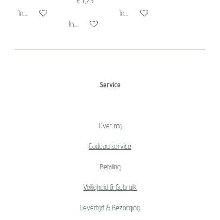
€ 1,25
In winkelwagen
In winkelwagen
In winkelwagen
Service
Over mij
Cadeau service
Betaling
Veiligheid & Gebruik
Levertijd & Bezorging