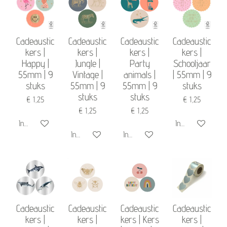
Cadeaustic
Cadeaustic
Cadeaustic
Cadeaustic
kers |
kers |
kers |
kers |
Happy |
Jungle |
Party
Schooljaar
55mm | 9
Vintage |
animals |
| 55mm | 9
stuks
55mm | 9
55mm | 9
stuks
stuks
stuks
€ 1,25
€ 1,25
€ 1,25
€ 1,25
In winkelwagen
In winkelwagen
In winkelwagen
In winkelwagen
Cadeaustic
Cadeaustic
Cadeaustic
Cadeaustic
kers |
kers |
kers | Kers
kers |