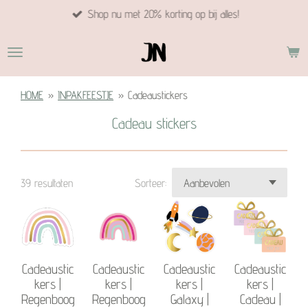
Shop nu met 20% korting op bij alles!
Ga
direct
naar
de
hoofdinhoud
HOME
»
INPAKFEESTJE
»
Cadeaustickers
Cadeau stickers
39 resultaten
Sorteer:
Cadeaustic
Cadeaustic
Cadeaustic
Cadeaustic
kers |
kers |
kers |
kers |
Regenboog
Regenboog
Galaxy |
Cadeau |