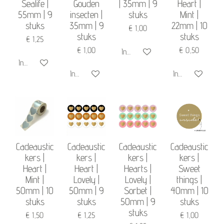
Sealife |
Gouden
| 35mm | 9
Heart |
55mm | 9
insecten |
stuks
Mint |
stuks
35mm | 9
22mm | 10
€ 1,00
stuks
stuks
€ 1,25
€ 1,00
€ 0,50
In winkelwagen
In winkelwagen
In winkelwagen
In winkelwagen
Cadeaustic
Cadeaustic
Cadeaustic
Cadeaustic
kers |
kers |
kers |
kers |
Heart |
Heart |
Hearts |
Sweet
Mint |
Lovely |
Lovely |
things |
50mm | 10
50mm | 9
Sorbet |
40mm | 10
stuks
stuks
50mm | 9
stuks
stuks
€ 1,50
€ 1,25
€ 1,00