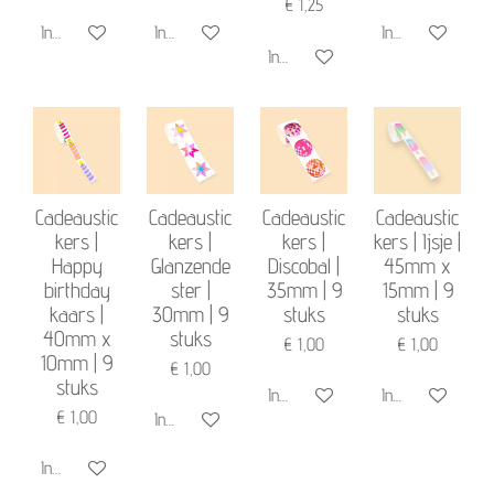
€ 1,25
In winkelwagen
In winkelwagen
In winkelwagen
In winkelwagen
Cadeaustic
Cadeaustic
Cadeaustic
Cadeaustic
kers |
kers |
kers |
kers | Ijsje |
Happy
Glanzende
Discobal |
45mm x
birthday
ster |
35mm | 9
15mm | 9
kaars |
30mm | 9
stuks
stuks
40mm x
stuks
€ 1,00
€ 1,00
10mm | 9
€ 1,00
stuks
In winkelwagen
In winkelwagen
€ 1,00
In winkelwagen
In winkelwagen