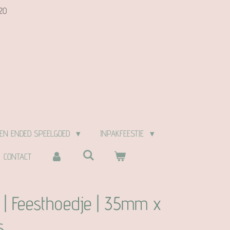
20
EN ENDED SPEELGOED
INPAKFEESTJE
CONTACT
 | Feesthoedje | 35mm x
s