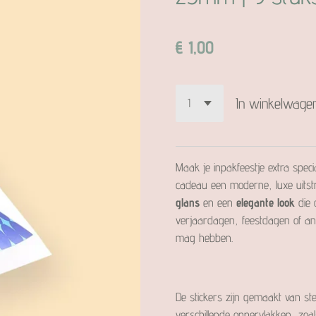
€ 1,00
In winkelwage
Maak je inpakfeestje extra spec
cadeau een moderne, luxe uitstr
glans
en een
elegante look
die 
verjaardagen, feestdagen of a
mag hebben.
De stickers zijn gemaakt van st
verschillende oppervlakken, zoa