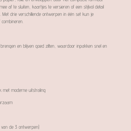
e af te sluiten, kaartjes te versieren of een stijlvol detail
. Met drie verschillende ontwerpen in één set kun je
f combineren.
e brengen en blijven goed zitten, waardoor inpakken snel en
ok met moderne uitstraling
uurzaam
lk van de 3 ontwerpen)