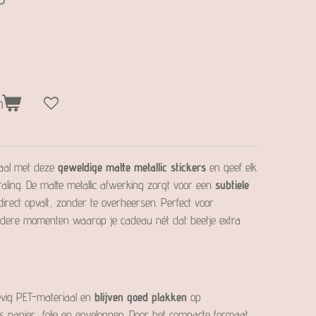
n
iaal met deze
geweldige matte metallic stickers
en geef elk
aling. De matte metallic afwerking zorgt voor een
subtiele
direct opvalt, zonder te overheersen. Perfect voor
ndere momenten waarop je cadeau nét dat beetje extra
evig PET-materiaal en
blijven goed plakken
op
ls papier, folie en enveloppen. Door het compacte formaat