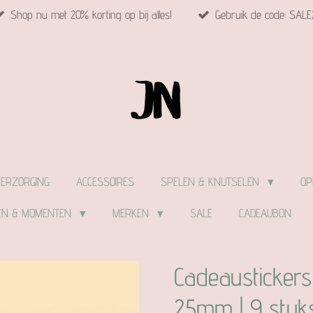
Shop nu met 20% korting op bij alles!
Gebruik de code: SALE
VERZORGING
ACCESSOIRES
SPELEN & KNUTSELEN
OP
EN & MOMENTEN
MERKEN
SALE
CADEAUBON
Cadeaustickers
25mm | 9 stuk