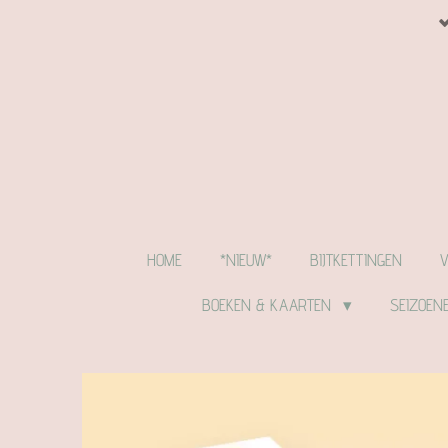
Ga
direct
naar
de
hoofdinhoud
HOME
*NIEUW*
BIJTKETTINGEN
BOEKEN & KAARTEN
SEIZOEN