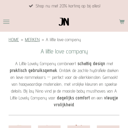
Shop nu met 20% korting op bij alles!
Ga
direct
naar
de
hoofdinhoud
HOME
»
MERKEN
»
A little love company
A little love company
A Little Lovely Company combineert
schattig design
met
praktisch gebruiksgemak
. Ontdek de zachte hydrofiele doeken
en lieve rammelaars — perfect voor de allerkleinsten. Gemaakt
van hoogwaardige materialen, met vrolijke kleuren en speelse
details. Bij Joy Nino vind je de mooiste baby musthaves van A
Little Lovely Company voor
dagelijks comfort
en een
vleugje
vrolijkheid
.