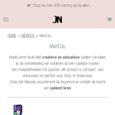
Shop nu met 20% korting op bij alles!
Ga
direct
naar
de
hoofdinhoud
HOME
»
MERKEN
»
MierEdu
MierEdu
Maakt leren leuk! Met
creatieve en educatieve
spellen stimuleer
je de ontwikkeling van kinderen op een speelse manier.
Van magneetboeken tot puzzels: elk product is compact, slim
ontworpen en perfect voor thuis of onderweg.
Shop het Mieredu assortiment bij Joynino.nl en ontdek de kracht
van
spelend leren
.