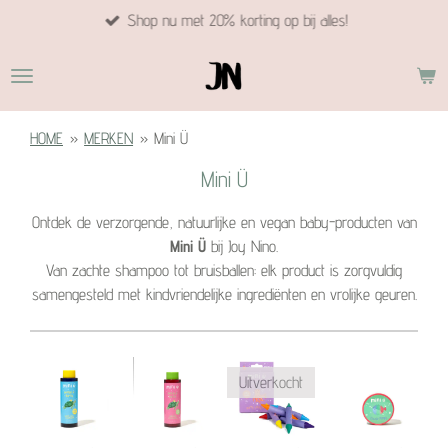
Shop nu met 20% korting op bij alles!
Ga
direct
naar
de
hoofdinhoud
HOME
»
MERKEN
»
Mini Ü
Mini Ü
Ontdek de verzorgende, natuurlijke en vegan baby-producten van
Mini Ü
bij Joy Nino.
Van zachte shampoo tot bruisballen: elk product is zorgvuldig
samengesteld met kindvriendelijke ingrediënten en vrolijke geuren.
Uitverkocht