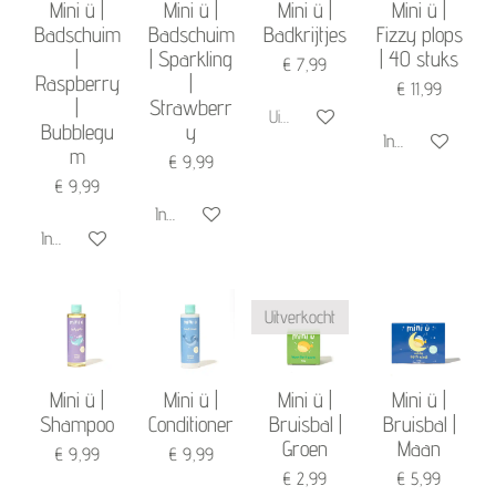
Mini ü |
Mini ü |
Mini ü |
Mini ü |
Badschuim
Badschuim
Badkrijtjes
Fizzy plops
|
| Sparkling
| 40 stuks
€ 7,99
Raspberry
|
€ 11,99
|
Strawberr
Uitverkocht
Bubblegu
y
In winkelwagen
m
€ 9,99
€ 9,99
In winkelwagen
In winkelwagen
Uitverkocht
Mini ü |
Mini ü |
Mini ü |
Mini ü |
Shampoo
Conditioner
Bruisbal |
Bruisbal |
Groen
Maan
€ 9,99
€ 9,99
€ 2,99
€ 5,99