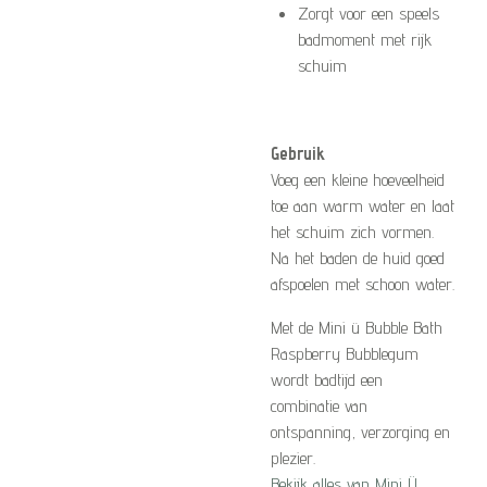
Zorgt voor een speels
badmoment met rijk
schuim
Gebruik
Voeg een kleine hoeveelheid
toe aan warm water en laat
het schuim zich vormen.
Na het baden de huid goed
afspoelen met schoon water.
Met de Mini ü Bubble Bath
Raspberry Bubblegum
wordt badtijd een
combinatie van
ontspanning, verzorging en
plezier.
Bekijk alles van Mini Ü.