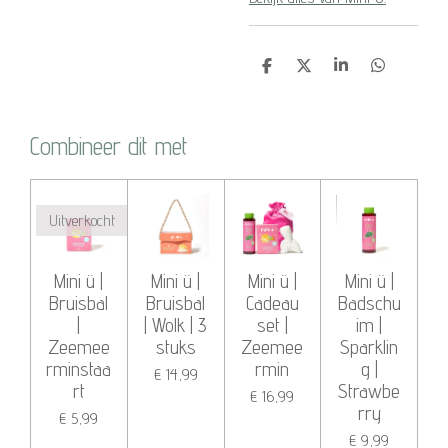
D
D
S
D
e
e
h
e
l
e
a
l
e
l
r
e
n
e
n
Combineer dit met
Uitverkocht
Mini ü |
Mini ü |
Mini ü |
Mini ü |
Bruisbal
Bruisbal
Cadeau
Badschu
|
| Wolk | 3
set |
im |
Zeemee
stuks
Zeemee
Sparklin
rminstaa
rmin
g |
€ 14,99
rt
Strawbe
€ 16,99
rry
€ 5,99
€ 9,99