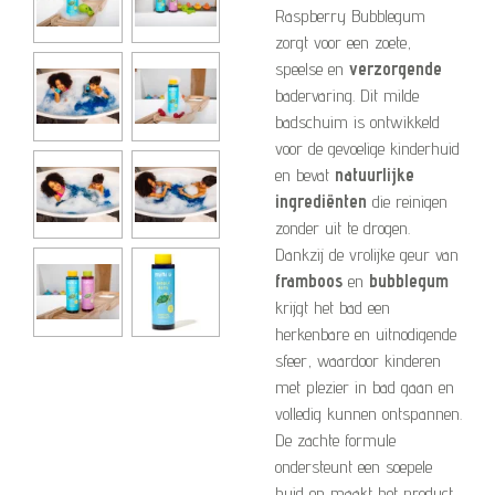
Raspberry Bubblegum
zorgt voor een zoete,
speelse en
verzorgende
badervaring. Dit milde
badschuim is ontwikkeld
voor de gevoelige kinderhuid
en bevat
natuurlijke
ingrediënten
die reinigen
zonder uit te drogen.
Dankzij de vrolijke geur van
framboos
en
bubblegum
krijgt het bad een
herkenbare en uitnodigende
sfeer, waardoor kinderen
met plezier in bad gaan en
volledig kunnen ontspannen.
De zachte formule
ondersteunt een soepele
huid en maakt het product