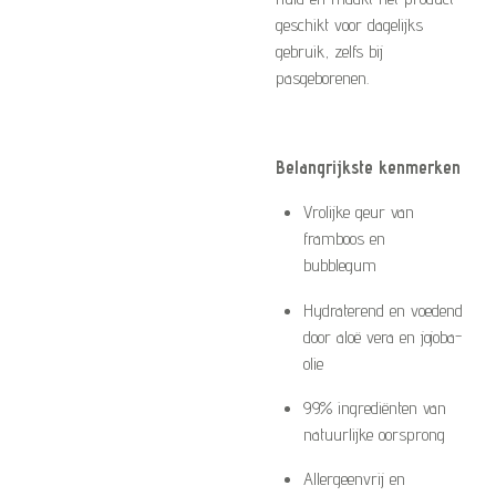
geschikt voor dagelijks
gebruik, zelfs bij
pasgeborenen.
Belangrijkste kenmerken
Vrolijke geur van
framboos en
bubblegum
Hydraterend en voedend
door aloë vera en jojoba-
olie
99% ingrediënten van
natuurlijke oorsprong
Allergeenvrij en