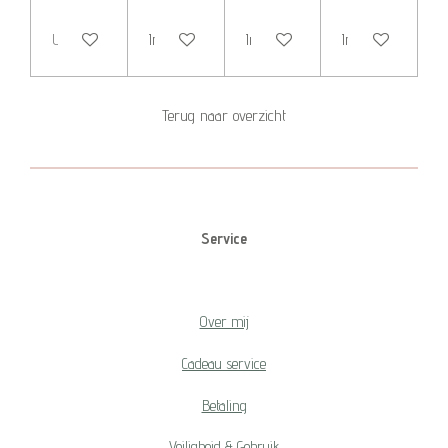
Uitverkocht
In winkelwagen
In winkelwagen
In winkelwagen
Terug naar overzicht
Service
Over mij
Cadeau service
Betaling
Veiligheid & Gebruik