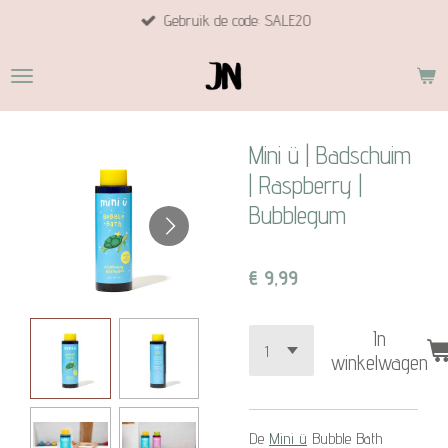
Gebruik de code: SALE20
Ga
direct
naar
de
hoofdinhoud
Mini ü | Badschuim
| Raspberry |
Bubblegum
€ 9,99
In
winkelwagen
De
Mini ü
Bubble Bath