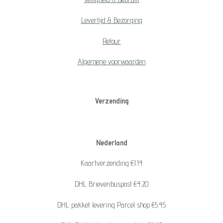
Levertijd & Bezorging
Retour
Algemene voorwaarden
Verzending
Nederland
Kaartverzending €1.14
DHL Brievenbuspost €4.20
DHL pakket levering Parcel shop €5.45