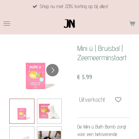
Shop nu met 20% korting op bij alles!
Ga
direct
naar
de
hoofdinhoud
Mini ü | Bruisbal |
Zeemeerminstaart
€ 5,99
Uitverkocht
De Mini ü Bath Bomb zorgt
voor een betoverende