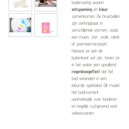
badervaring waarin
ontspanning
en
kleur
samenkomen. De bruisballen
zijn verkrijgbaar in
verschillende vormen, zoals
een maan, ster, wolk, raket
of zeemeerminstaart.
Hoewel ze aan de
buitenkant wit zijn, tonen ze
in het water een opvallend
regenboogeffect
dat het
bad verandert in een
kleurrijk spektakel. Dit maakt
het badmoment
aantrekkelijk voor kinderen
en tegelijk rustgevend voor
volwassenen.