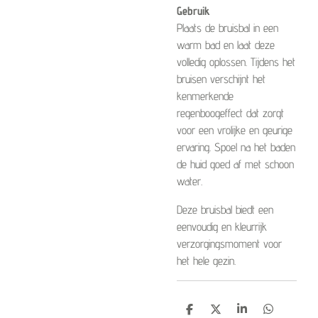
Gebruik
Plaats de bruisbal in een
warm bad en laat deze
volledig oplossen. Tijdens het
bruisen verschijnt het
kenmerkende
regenboogeffect dat zorgt
voor een vrolijke en geurige
ervaring. Spoel na het baden
de huid goed af met schoon
water.
Deze bruisbal biedt een
eenvoudig en kleurrijk
verzorgingsmoment voor
het hele gezin.
D
D
S
D