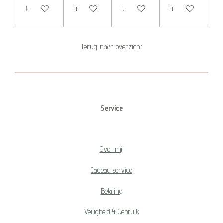
Uitverkocht
In winkelwagen
Uitverkocht
In winkelwagen
Terug naar overzicht
Service
Over mij
Cadeau service
Betaling
Veiligheid & Gebruik