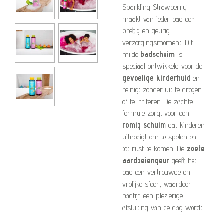
Sparkling Strawberry
maakt van ieder bad een
prettig en geurig
verzorgingsmoment. Dit
milde
badschuim
is
speciaal ontwikkeld voor de
gevoelige
kinderhuid
en
reinigt zonder uit te drogen
of te irriteren. De zachte
formule zorgt voor een
romig schuim
dat kinderen
uitnodigt om te spelen en
tot rust te komen. De
zoete
aardbeiengeur
geeft het
bad een vertrouwde en
vrolijke sfeer, waardoor
badtijd een plezierige
afsluiting van de dag wordt.