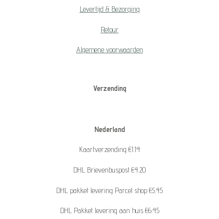
Levertijd & Bezorging
Retour
Algemene voorwaarden
Verzending
Nederland
Kaartverzending €1.14
DHL Brievenbuspost €4.20
DHL pakket levering Parcel shop €5.45
DHL Pakket levering aan huis €6.45