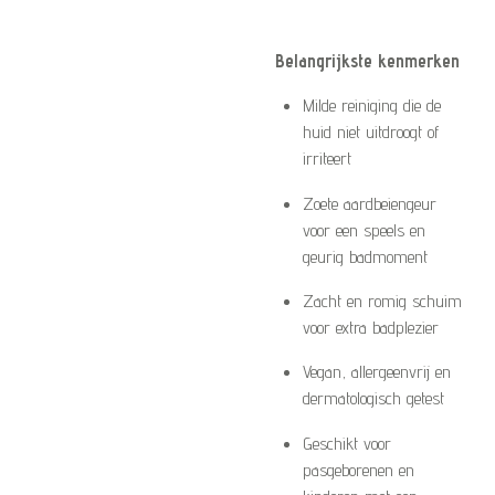
Belangrijkste kenmerken
Milde reiniging die de
huid niet uitdroogt of
irriteert
Zoete aardbeiengeur
voor een speels en
geurig badmoment
Zacht en romig schuim
voor extra badplezier
Vegan, allergeenvrij en
dermatologisch getest
Geschikt voor
pasgeborenen en