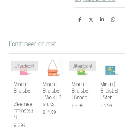
D
D
S
D
e
e
h
e
l
e
a
l
e
l
r
e
n
e
n
Combineer dit met
Uitverkocht
Uitverkocht
Mini ü |
Mini ü |
Mini ü |
Mini ü |
Bruisbal
Bruisbal
Bruisbal
Bruisbal
|
| Wolk | 3
| Groen
| Ster
Zeemee
stuks
€ 2,99
€ 5,99
rminstaa
€ 14,99
rt
€ 5,99