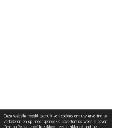
Deze website maakt gebruik van cookies om uw ervaring te
verbeteren en op maat gemaakte advertenties weer te geven.
Door op ‘Accepteren’ te klikken, gaat u akkoord met het