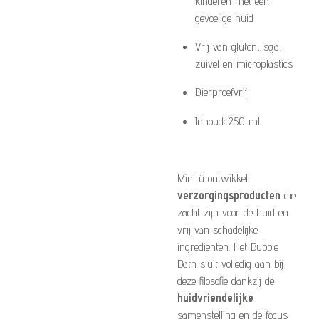
kinderen met een
gevoelige huid
Vrij van gluten, soja,
zuivel en microplastics
Dierproefvrij
Inhoud: 250 ml
Mini ü ontwikkelt
verzorgingsproducten
die
zacht zijn voor de huid en
vrij van schadelijke
ingrediënten. Het Bubble
Bath sluit volledig aan bij
deze filosofie dankzij de
huidvriendelijke
samenstelling en de focus