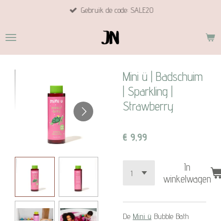
Gebruik de code: SALE20
Ga
direct
naar
de
hoofdinhoud
Mini ü | Badschuim
| Sparkling |
Strawberry
€ 9,99
In
winkelwagen
De
Mini ü
Bubble Bath