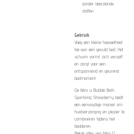
zonder belastende
stoffen
Gebruik
Voeg een kleine hoeveelheid
toe aan een gevuld bad. Het
schuim vormt zich vanzelf
en zorgt voor een
ontspannend en geurend
badmoment.
De Mini ü Bubble Bath
Sparkling Strawberry biedt
een eenvoudige manier om
huidverzorging en plezier te
combineren tijdens het
badderen.
Bekijk alles van Mini Ü.