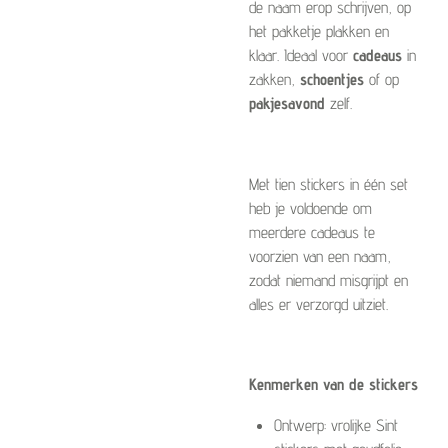
de naam erop schrijven, op
het pakketje plakken en
klaar. Ideaal voor
cadeaus
in
zakken,
schoentjes
of op
pakjesavond
zelf.
Met tien stickers in één set
heb je voldoende om
meerdere cadeaus te
voorzien van een naam,
zodat niemand misgrijpt en
alles er verzorgd uitziet.
Kenmerken van de stickers
Ontwerp: vrolijke Sint