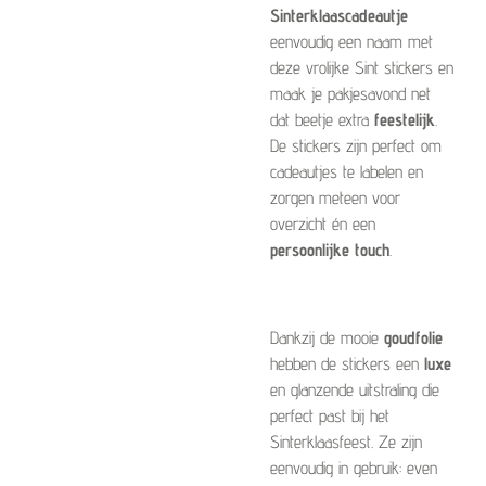
Sinterklaascadeautje
eenvoudig een naam met
deze vrolijke Sint stickers en
maak je pakjesavond net
dat beetje extra
feestelijk
.
De stickers zijn perfect om
cadeautjes te labelen en
zorgen meteen voor
overzicht én een
persoonlijke touch
.
Dankzij de mooie
goudfolie
hebben de stickers een
luxe
en glanzende uitstraling die
perfect past bij het
Sinterklaasfeest. Ze zijn
eenvoudig in gebruik: even