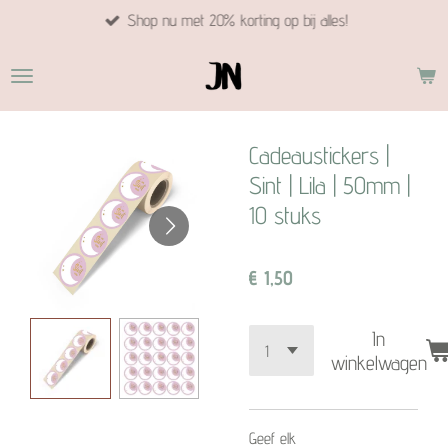
Shop nu met 20% korting op bij alles!
Ga
direct
naar
de
hoofdinhoud
Cadeaustickers |
Sint | Lila | 50mm |
10 stuks
€ 1,50
In
winkelwagen
Geef elk