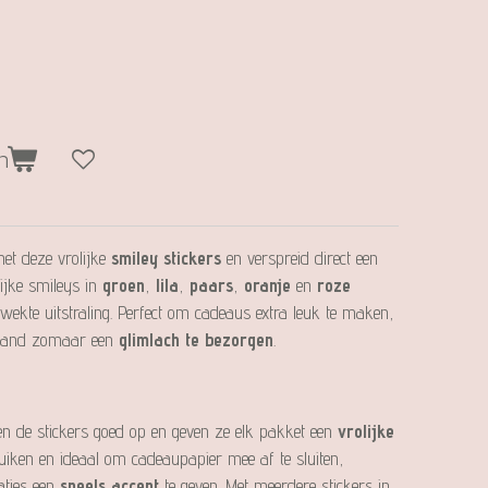
n
et deze vrolijke
smiley stickers
en verspreid direct een
rrijke smileys in
groen
,
lila
,
paars
,
oranje
en
roze
wekte uitstraling. Perfect om cadeaus extra leuk te maken,
iemand zomaar een
glimlach te bezorgen
.
en de stickers goed op en geven ze elk pakket een
vrolijke
ruiken en ideaal om cadeaupapier mee af te sluiten,
aties een
speels accent
te geven. Met meerdere stickers in