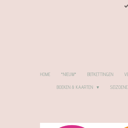
Ga
direct
naar
de
hoofdinhoud
HOME
*NIEUW*
BIJTKETTINGEN
V
BOEKEN & KAARTEN
SEIZOEN