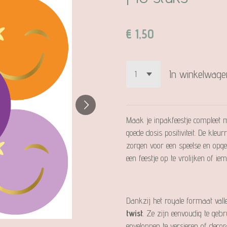
€ 1,50
In winkelwage
Maak je inpakfeestje compleet m
goede dosis positiviteit. De kleu
zorgen voor een speelse en opge
een feestje op te vrolijken of 
Dankzij het royale formaat vall
twist
. Ze zijn eenvoudig te geb
enveloppen te versieren of decor