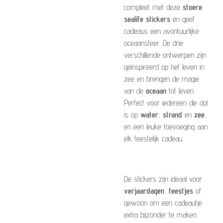
compleet met deze
stoere
sealife stickers
en geef
cadeaus een avontuurlijke
oceaansfeer. De drie
verschillende ontwerpen zijn
geïnspireerd op het leven in
zee en brengen de magie
van de
oceaan
tot leven.
Perfect voor iedereen die dol
is op
water
,
strand
en
zee
,
en een leuke toevoeging aan
elk feestelijk cadeau.
De stickers zijn ideaal voor
verjaardagen
,
feestjes
of
gewoon om een cadeautje
extra bijzonder te maken.