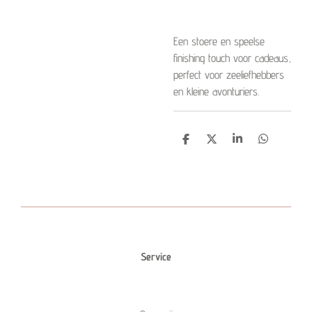
Een stoere en speelse
finishing touch voor cadeaus,
perfect voor zeeliefhebbers
en kleine avonturiers.
D
D
S
D
e
e
h
e
l
e
a
l
e
l
r
e
n
e
n
Service