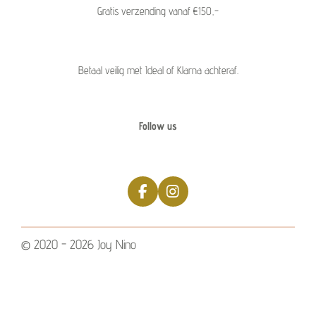
Gratis verzending vanaf €150,-
Betaal veilig met Ideal of Klarna achteraf.
Follow us
F
I
a
n
c
s
e
t
© 2020 - 2026 Joy Nino
b
a
o
g
o
r
k
a
m