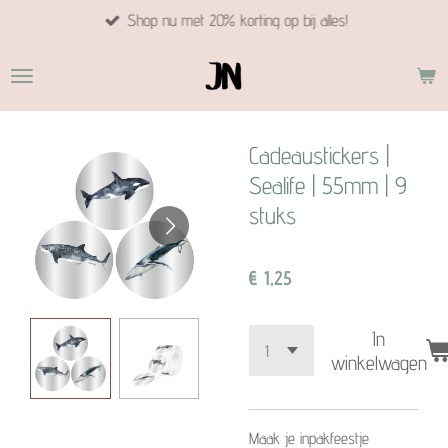
Shop nu met 20% korting op bij alles!
Ga
direct
naar
de
hoofdinhoud
Cadeaustickers |
Sealife | 55mm | 9
stuks
€ 1,25
In
winkelwagen
Maak je inpakfeestje