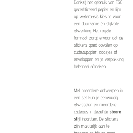
Dankzij het gebruik van FSC-
gecertificeerd papier en lijm
op waterbasis kies je voor
een duurzame én stijlvolle
afwerking. Het royale
formaat zorgt ervoor dat de
stickers goed opvallen op
cadeaupapier, doosjes of
enveloppen en je verpakking
helemaal afmaken.
Met meerdere ontwerpen in
één set kun je eenvoudig
afwisselen en meerdere
cadeaus in dezelfde
stoere
stijl
inpakken. De stickers
zijn makkelijk aan te
brengen en blijven goed