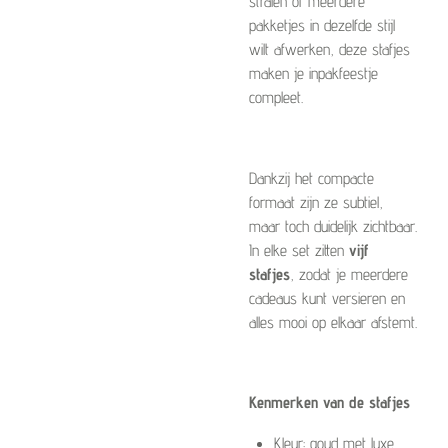
stralen of meerdere
pakketjes in dezelfde stijl
wilt afwerken, deze stafjes
maken je inpakfeestje
compleet.
Dankzij het compacte
formaat zijn ze subtiel,
maar toch duidelijk zichtbaar.
In elke set zitten
vijf
stafjes
, zodat je meerdere
cadeaus kunt versieren en
alles mooi op elkaar afstemt.
Kenmerken van de stafjes
Kleur: goud met luxe