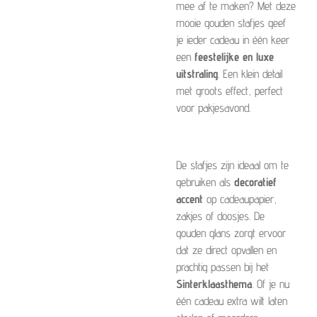
mee af te maken? Met deze
mooie gouden stafjes geef
je ieder cadeau in één keer
een
feestelijke en luxe
uitstraling
. Een klein detail
met groots effect, perfect
voor pakjesavond.
De stafjes zijn ideaal om te
gebruiken als
decoratief
accent
op cadeaupapier,
zakjes of doosjes. De
gouden glans zorgt ervoor
dat ze direct opvallen en
prachtig passen bij het
Sinterklaasthema
. Of je nu
één cadeau extra wilt laten