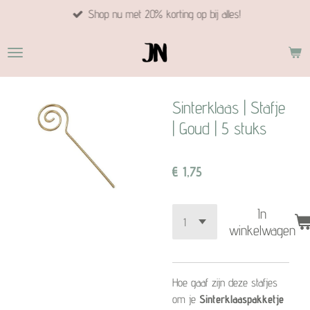
Shop nu met 20% korting op bij alles!
Ga
direct
naar
de
hoofdinhoud
Sinterklaas | Stafje
| Goud | 5 stuks
€ 1,75
In
winkelwagen
Hoe gaaf zijn deze stafjes
om je
Sinterklaaspakketje