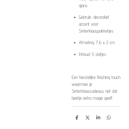
glans
Gebruik: decoratief
accent voor
Sinterklaaspakketjes
Afmeting: 7,6 x 2 cm
Inhoud: 5 stafjes
Een feestelijke finishing touch
waarmee je
Sinterklaascadeaus net dat
beetje extra magie geeft.
D
D
S
D
e
e
h
e