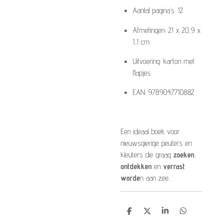
Aantal pagina’s: 12
Afmetingen: 21 x 20,9 x
1,1 cm
Uitvoering: karton met
flapjes
EAN: 9789047710882
Een ideaal boek voor
nieuwsgierige peuters en
kleuters die graag
zoeken
,
ontdekken
en
verrast
worde
n aan zee.
D
D
S
D