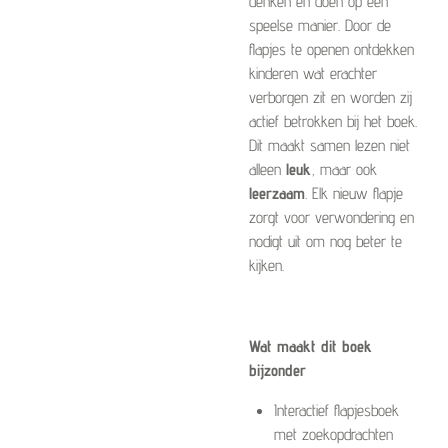
denken en doen op een
speelse manier. Door de
flapjes te openen ontdekken
kinderen wat erachter
verborgen zit en worden zij
actief betrokken bij het boek.
Dit maakt samen lezen niet
alleen
leuk
, maar ook
leerzaam
. Elk nieuw flapje
zorgt voor verwondering en
nodigt uit om nog beter te
kijken.
Wat maakt dit boek
bijzonder
Interactief flapjesboek
met zoekopdrachten