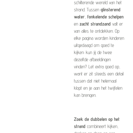
schitterende wereld van het
strand. Tussen
glinsterend
water
,
fonkelende schelpen
en
zacht strandzand
valt er
van alles te ontdekken. Op
elke pagina worden kinderen
uitgedaagd om goed te
kijken: kun jij de twee
dezelfde afbeeldingen
vinden? Let extra goed op,
want er zit steeds een detail
tussen dat niet helemaal
klopt en je aan het twijfelen
kan brengen.
Zoek de dubbelen op het
strand
combineert kijken,