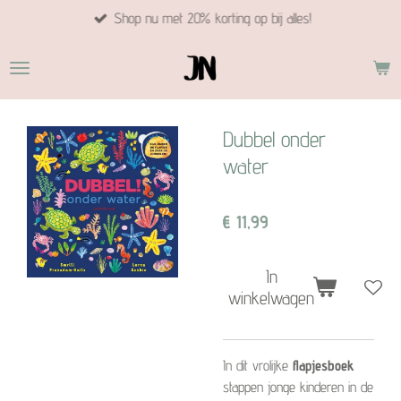
Shop nu met 20% korting op bij alles!
Ga
direct
naar
de
hoofdinhoud
Dubbel onder
water
€ 11,99
In
winkelwagen
In dit vrolijke
flapjesboek
stappen jonge kinderen in de