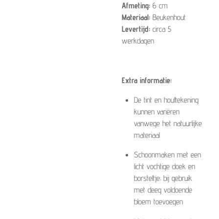
Afmeting:
6 cm
Materiaal:
Beukenhout
Levertijd:
circa 5
werkdagen
Extra informatie:
De tint en houttekening
kunnen variëren
vanwege het natuurlijke
materiaal
Schoonmaken met een
licht vochtige doek en
borsteltje; bij gebruik
met deeg voldoende
bloem toevoegen