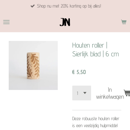
Shop nu met 20% korting op bij alles!
Ga
direct
naar
de
hoofdinhoud
Houten roller |
Sierlijk blad | 6 cm
€ 5,50
In
winkelwagen
Deze robuuste houten roller
is een veelzijdig hulpmiddel