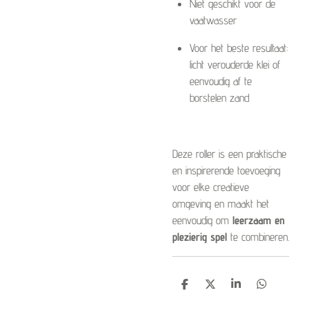
Niet geschikt voor de
vaatwasser
Voor het beste resultaat:
licht verouderde klei of
eenvoudig af te
borstelen zand
Deze roller is een praktische
en inspirerende toevoeging
voor elke creatieve
omgeving en maakt het
eenvoudig om
leerzaam en
plezierig spel
te combineren.
D
D
S
D
e
e
h
e