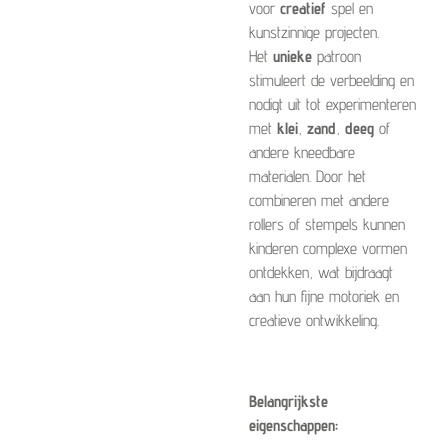
voor
creatief
spel en
kunstzinnige projecten.
Het
unieke
patroon
stimuleert de verbeelding en
nodigt uit tot experimenteren
met
klei
,
zand
,
deeg
of
andere kneedbare
materialen. Door het
combineren met andere
rollers of stempels kunnen
kinderen complexe vormen
ontdekken, wat bijdraagt
aan hun fijne motoriek en
creatieve ontwikkeling.
Belangrijkste
eigenschappen: