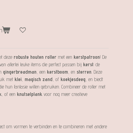
n
met deze
robuste houten roller
met een
kerstpatroon
! De
van allerlei leuke items die perfect passen bij
kerst
: de
en
gingerbreadman
, een
kerstboom
, en
sterren
. Deze
ruik met
klei
,
magisch zand
, of
koekjesdeeg
, en biedt
die hun fantasie willen gebruiken. Combineer de roller met
k
, of een
knutselplank
voor nog meer creatieve
rfect om vormen te verbinden en te combineren met andere