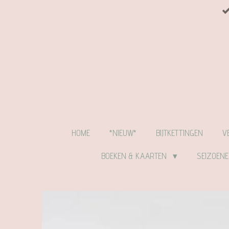
Ga
direct
naar
de
hoofdinhoud
HOME
*NIEUW*
BIJTKETTINGEN
V
BOEKEN & KAARTEN
SEIZOEN