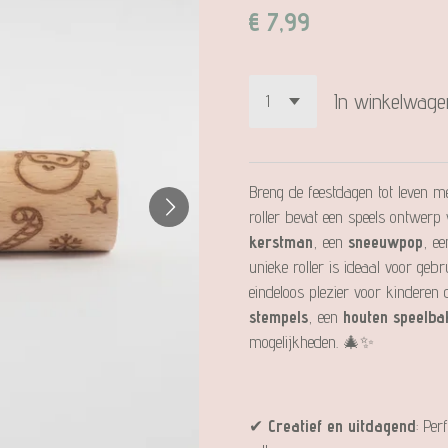
€ 7,99
In winkelwage
Breng de feestdagen tot leven 
roller bevat een speels ontwerp 
kerstman
, een
sneeuwpop
, e
unieke roller is ideaal voor geb
eindeloos plezier voor kinderen 
stempels
, een
houten speelba
mogelijkheden. 🎄✨
✔
Creatief en uitdagend
: Pe