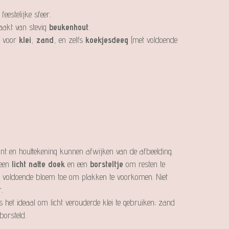
feestelijke sfeer.
aakt van stevig
beukenhout
.
t voor
klei
,
zand
, en zelfs
koekjesdeeg
(met voldoende
tint en houttekening kunnen afwijken van de afbeelding.
een
licht natte doek
en een
borsteltje
om resten te
g voldoende bloem toe om plakken te voorkomen. Niet
.
 is het ideaal om licht verouderde klei te gebruiken; zand
orsteld.