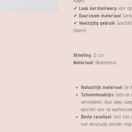
rollers.
✔
Leuk kerstontwerp
voor de 
✔
Duurzaam materiaal
: Gem
✔
Veelzijdig gebruik
: Geschik
bloem).
Afmeting:
12
cm
Materiaal:
Beukenhout
Natuurlijk materiaal
: De 
Schoonmaaktips
: Gebruik 
verwijderen. Voor deeg: voe
geschikt voor de vaatwasser
Beste resultaat
: Voor klei
kan eenvoudig worden afgeb