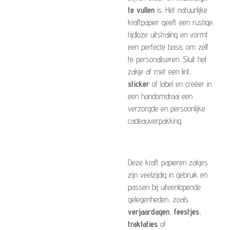
te vullen
is. Het natuurlijke
kraftpapier geeft een rustige,
tijdloze uitstraling en vormt
een perfecte basis om zelf
te personaliseren. Sluit het
zakje af met een lint,
sticker
of label en creëer in
een handomdraai een
verzorgde en persoonlijke
cadeauverpakking.
Deze kraft papieren zakjes
zijn veelzijdig in gebruik en
passen bij uiteenlopende
gelegenheden, zoals
verjaardagen
,
feestjes
,
traktaties
of