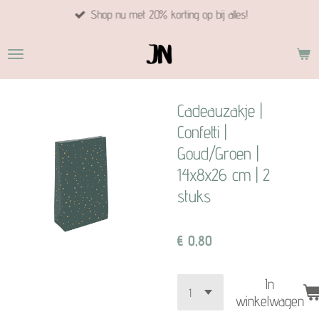
Shop nu met 20% korting op bij alles!
Ga
direct
naar
de
hoofdinhoud
Cadeauzakje |
Confetti |
Goud/Groen |
14x8x26 cm | 2
stuks
€ 0,80
In
winkelwagen