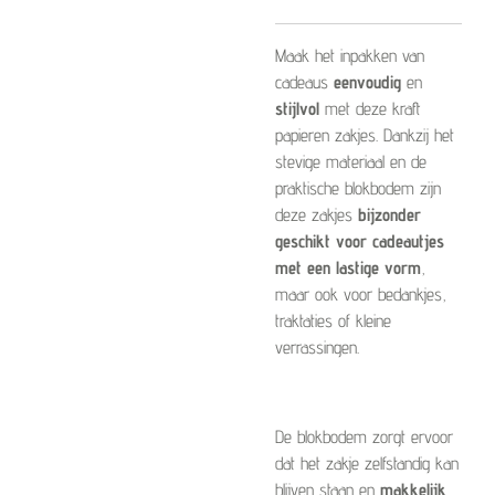
Maak het inpakken van
cadeaus
eenvoudig
en
stijlvol
met deze kraft
papieren zakjes. Dankzij het
stevige materiaal en de
praktische blokbodem zijn
deze zakjes
bijzonder
geschikt voor cadeautjes
met een lastige vorm
,
maar ook voor bedankjes,
traktaties of kleine
verrassingen.
De blokbodem zorgt ervoor
dat het zakje zelfstandig kan
blijven staan en
makkelijk