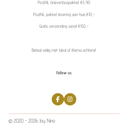
PostNL brievenbuspakket €5,90
PostNL pakket levering aan huis €10,-
Gratis verzending vanaf €150,-
Betaal veilig met Ideal of Klarna achteraf.
Follow us
F
I
a
n
c
s
e
t
© 2020 - 2026 Joy Nino
b
a