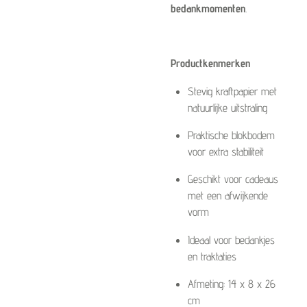
bedankmomenten
.
Productkenmerken
Stevig kraftpapier met
natuurlijke uitstraling
Praktische blokbodem
voor extra stabiliteit
Geschikt voor cadeaus
met een afwijkende
vorm
Ideaal voor bedankjes
en traktaties
Afmeting: 14 x 8 x 26
cm