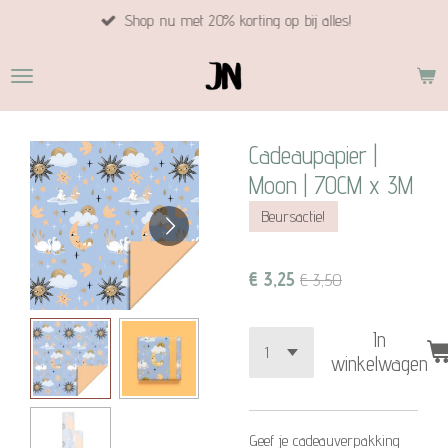
Shop nu met 20% korting op bij alles!
Ga
direct
naar
de
hoofdinhoud
Cadeaupapier |
Moon | 70CM x 3M
Beursactie!
€ 3,25
€ 3,50
In
winkelwagen
Geef je cadeauverpakking