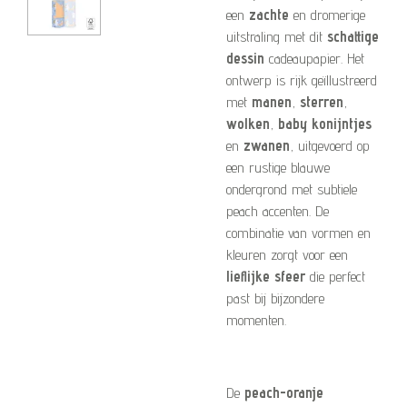
een
zachte
en dromerige
uitstraling met dit
schattige
dessin
cadeaupapier. Het
ontwerp is rijk geïllustreerd
met
manen
,
sterren
,
wolken
,
baby konijntjes
en
zwanen
, uitgevoerd op
een rustige blauwe
ondergrond met subtiele
peach accenten. De
combinatie van vormen en
kleuren zorgt voor een
lieflijke sfeer
die perfect
past bij bijzondere
momenten.
De
peach-oranje