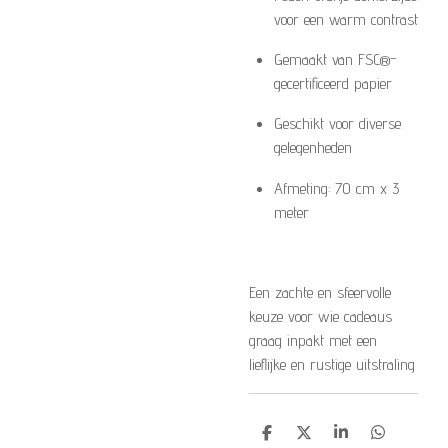
voor een warm contrast
Gemaakt van FSC®-
gecertificeerd papier
Geschikt voor diverse
gelegenheden
Afmeting: 70 cm x 3
meter
Een zachte en sfeervolle
keuze voor wie cadeaus
graag inpakt met een
lieflijke en rustige uitstraling
D
D
S
D