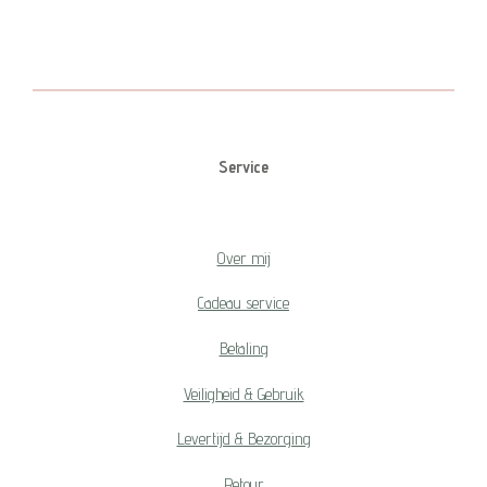
e
e
h
e
l
e
a
l
e
l
r
e
n
e
n
Service
Over mij
Cadeau service
Betaling
Veiligheid & Gebruik
Levertijd & Bezorging
Retour