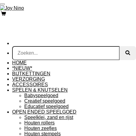
Ga
direct
naar
de
hoofdinhoud
HOME
*NIEUW*
BIJTKETTINGEN
VERZORGING
ACCESSOIRES
SPELEN & KNUTSELEN
Babyspeelgoed
Creatief speelgoed
Educatief speelgoed
OPEN ENDED SPEELGOED
Speelklei, zand en rijst
Houten rollers
Houten zeefjes
Houten stempels