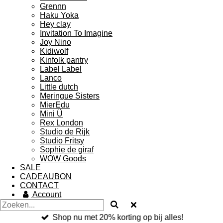
Grennn
Haku Yoka
Hey clay
Invitation To Imagine
Joy Nino
Kidiwolf
Kinfolk pantry
Label Label
Lanco
Little dutch
Meringue Sisters
MierEdu
Mini Ü
Rex London
Studio de Rijk
Studio Fritsy
Sophie de giraf
WOW Goods
SALE
CADEAUBON
CONTACT
Account
Shop nu met 20% korting op bij alles!