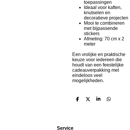
toepassingen
Ideaal voor kaften,
knutselen en
decoratieve projecten
Mooi te combineren
met bijpassende
stickers
Afmeting: 70 cm x 2
meter
Een vrolijke en praktische
keuze voor iedereen die
houdt van een feestelijke
cadeauverpakking met
eindeloos veel
mogelijkheden.
D
D
S
D
e
e
h
e
l
e
a
l
e
l
r
e
n
e
n
Service