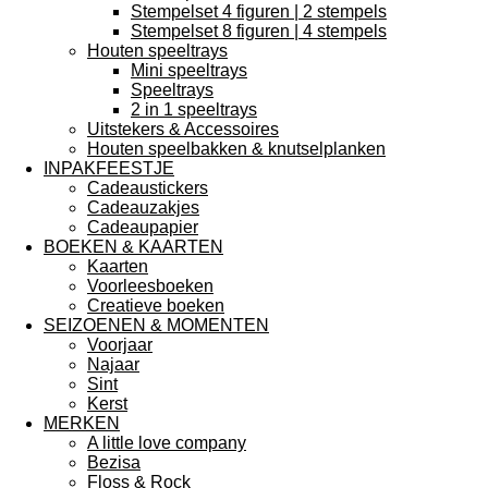
Stempelset 4 figuren | 2 stempels
Stempelset 8 figuren | 4 stempels
Houten speeltrays
Mini speeltrays
Speeltrays
2 in 1 speeltrays
Uitstekers & Accessoires
Houten speelbakken & knutselplanken
INPAKFEESTJE
Cadeaustickers
Cadeauzakjes
Cadeaupapier
BOEKEN & KAARTEN
Kaarten
Voorleesboeken
Creatieve boeken
SEIZOENEN & MOMENTEN
Voorjaar
Najaar
Sint
Kerst
MERKEN
A little love company
Bezisa
Floss & Rock