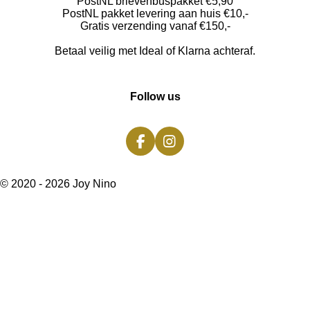
PostNL brievenbuspakket €5,90
PostNL pakket levering aan huis €10,-
Gratis verzending vanaf €150,-
Betaal veilig met Ideal of Klarna achteraf.
Follow us
F
I
a
n
c
s
© 2020 - 2026 Joy Nino
e
t
b
a
o
g
o
r
k
a
m