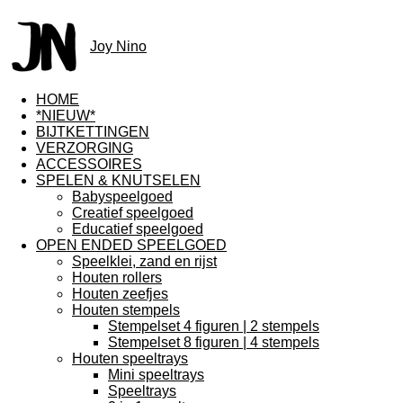
Joy Nino
HOME
*NIEUW*
BIJTKETTINGEN
VERZORGING
ACCESSOIRES
SPELEN & KNUTSELEN
Babyspeelgoed
Creatief speelgoed
Educatief speelgoed
OPEN ENDED SPEELGOED
Speelklei, zand en rijst
Houten rollers
Houten zeefjes
Houten stempels
Stempelset 4 figuren | 2 stempels
Stempelset 8 figuren | 4 stempels
Houten speeltrays
Mini speeltrays
Speeltrays