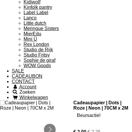
Kidiwolf
Kinfolk pantry
Label Label
Lanco
Little dutch
Meringue Sisters
MierEdu
Mini Ü
Rex London
Studio de Rijk
Studio Fritsy
Sophie de giraf
WOW Goods
SALE
CADEAUBON
CONTACT
Account
Zoeken
Winkelwagen
Cadeaupapier | Dots |
Roze | Neon | 70CM x 2M
Beursactie!
€ 2,00
€ 2,25