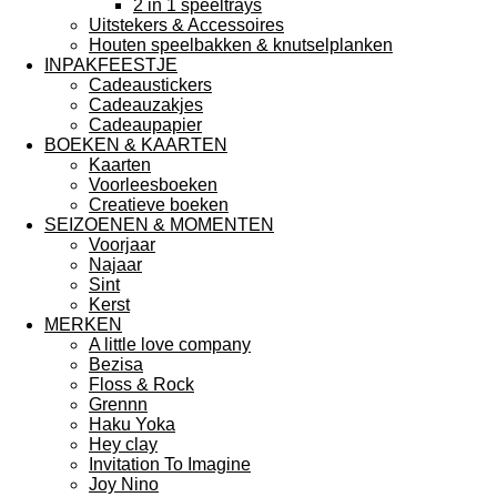
2 in 1 speeltrays
Uitstekers & Accessoires
Houten speelbakken & knutselplanken
INPAKFEESTJE
Cadeaustickers
Cadeauzakjes
Cadeaupapier
BOEKEN & KAARTEN
Kaarten
Voorleesboeken
Creatieve boeken
SEIZOENEN & MOMENTEN
Voorjaar
Najaar
Sint
Kerst
MERKEN
A little love company
Bezisa
Floss & Rock
Grennn
Haku Yoka
Hey clay
Invitation To Imagine
Joy Nino