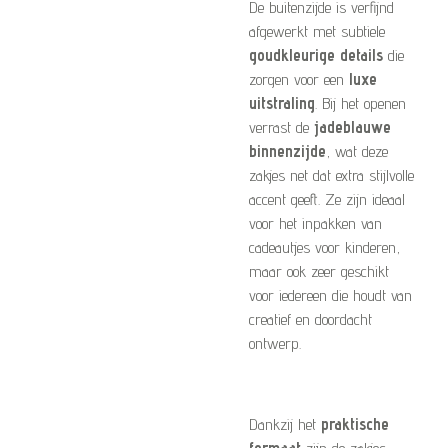
De buitenzijde is verfijnd
afgewerkt met subtiele
goudkleurige details
die
zorgen voor een
luxe
uitstraling
. Bij het openen
verrast de
jadeblauwe
binnenzijde
, wat deze
zakjes net dat extra stijlvolle
accent geeft. Ze zijn ideaal
voor het inpakken van
cadeautjes voor kinderen,
maar ook zeer geschikt
voor iedereen die houdt van
creatief en doordacht
ontwerp.
Dankzij het
praktische
formaat
zijn de zakjes