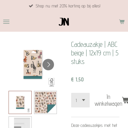
Shop nu met 20% korting op bij alles!
Ga
direct
naar
de
hoofdinhoud
Cadeauzakje | ABC
beige | 12x19 cm | 5
stuks
€ 1,50
In
winkelwagen
Deze cadeauzakjes met het