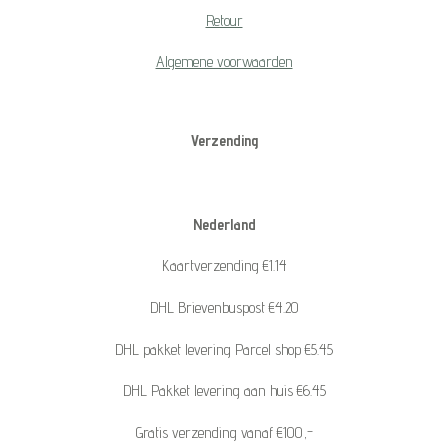
Retour
Algemene voorwaarden
Verzending
Nederland
Kaartverzending €1.14
DHL Brievenbuspost €4.20
DHL pakket levering Parcel shop €5.45
DHL Pakket levering aan huis €6.45
Gratis verzending vanaf €100,-