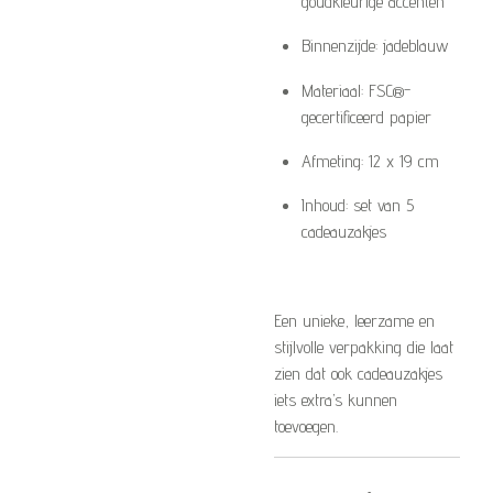
goudkleurige accenten
Binnenzijde: jadeblauw
Materiaal: FSC®-
gecertificeerd papier
Afmeting: 12 x 19 cm
Inhoud: set van 5
cadeauzakjes
Een unieke, leerzame en
stijlvolle verpakking die laat
zien dat ook cadeauzakjes
iets extra’s kunnen
toevoegen.