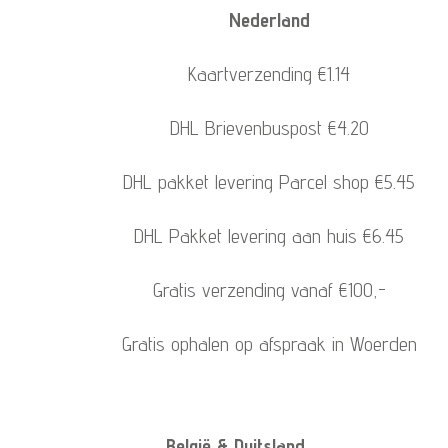
Nederland
Kaartverzending €1.14
DHL Brievenbuspost €4.20
DHL pakket levering Parcel shop €5.45
DHL Pakket levering aan huis €6.45
Gratis verzending vanaf €100,-
Gratis ophalen op afspraak in Woerden
België & Duitsland