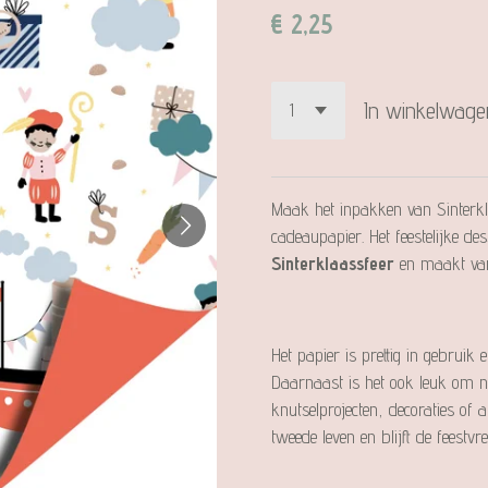
€ 2,25
In winkelwage
Maak het inpakken van Sinterkl
cadeaupapier. Het feestelijke de
Sinterklaassfeer
en maakt van 
Het papier is prettig in gebrui
Daarnaast is het ook leuk om 
knutselprojecten, decoraties of
tweede leven en blijft de feestv