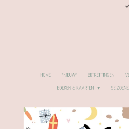
Ga
direct
naar
de
hoofdinhoud
HOME
*NIEUW*
BIJTKETTINGEN
V
BOEKEN & KAARTEN
SEIZOEN