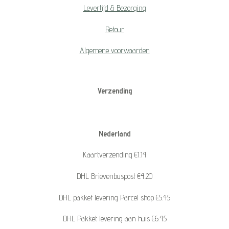
Levertijd & Bezorging
Retour
Algemene voorwaarden
Verzending
Nederland
Kaartverzending €1.14
DHL Brievenbuspost €4.20
DHL pakket levering Parcel shop €5.45
DHL Pakket levering aan huis €6.45