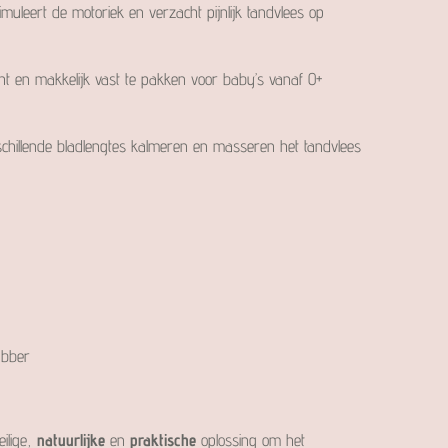
muleert de motoriek en verzacht pijnlijk tandvlees op
ht en makkelijk vast te pakken voor baby’s vanaf 0+
chillende bladlengtes kalmeren en masseren het tandvlees
ubber
eilige,
natuurlijke
en
praktische
oplossing om het