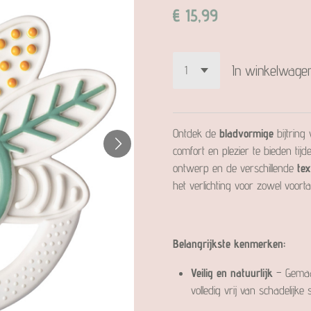
€ 15,99
In winkelwage
Ontdek de
bladvormige
bijtring
comfort en plezier te bieden ti
ontwerp en de verschillende
te
het verlichting voor zowel voort
Belangrijkste kenmerken:
Veilig en natuurlijk
– Gemaak
volledig vrij van schadelijke 