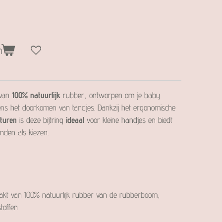
n
 van
100% natuurlijk
rubber, ontworpen om je baby
jdens het doorkomen van tandjes. Dankzij het ergonomische
xturen
is deze bijtring
ideaal
voor kleine handjes en biedt
anden als kiezen.
t van 100% natuurlijk rubber van de rubberboom,
stoffen