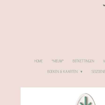
Ga
direct
naar
de
hoofdinhoud
HOME
*NIEUW*
BIJTKETTINGEN
BOEKEN & KAARTEN
SEIZOEN