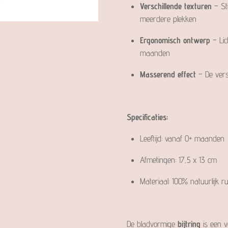
Verschillende texturen
– Sti
meerdere plekken
Ergonomisch ontwerp
– Lic
maanden
Masserend effect
– De vers
Specificaties:
Leeftijd: vanaf 0+ maanden
Afmetingen: 17,5 x 13 cm
Materiaal: 100% natuurlijk r
De bladvormige
bijtring
is een v