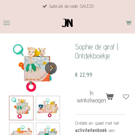
Gebruik de code: SALE20
Ga
direct
naar
de
hoofdinhoud
Sophie de giraf |
Ontdekboekje
€ 22,99
In
winkelwagen
Ontdek en speel met het
activiteitenboek
van