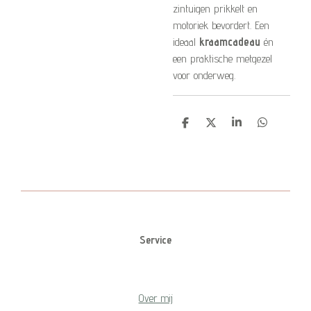
zintuigen prikkelt en
motoriek bevordert. Een
ideaal
kraamcadeau
én
een praktische metgezel
voor onderweg.
D
D
S
D
e
e
h
e
l
e
a
l
e
l
r
e
n
e
n
Service
Over mij