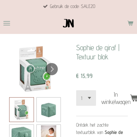
Gebruik de code: SALE20
Ga
direct
naar
de
hoofdinhoud
Sophie de giraf |
Textuur blok
€ 15,99
In
winkelwagen
Ontdek het zachte
textuurblok van
Sophie de