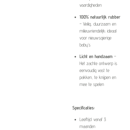
vaardigheden
100% natuurlijk rubber
– Veilig, duurzaam en
milieuvriendelijk; ideaal
voor nieuwsgierige
baby’s
Licht en handzaam
–
Het zachte ontwerp is
eenvoudig vast te
pakken, te knijpen en
mee te spelen
Specificaties:
Leeftijd: vanaf 3
maanden