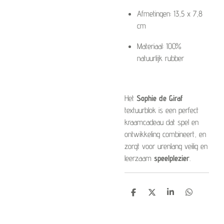
Afmetingen: 13,5 x 7,8
cm
Materiaal: 100%
natuurlijk rubber
Het
Sophie de Giraf
textuurblok is een perfect
kraamcadeau dat spel en
ontwikkeling combineert, en
zorgt voor urenlang veilig en
leerzaam
speelplezier
.
D
D
S
D
e
e
h
e
l
e
a
l
e
l
r
e