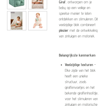
Giraf
, ontworpen om je
baby op een veilige en
speelse manier te laten
ontdekken en stimuleren. Dit
veelzijdige blok combineert
plezier
met de ontwikkeling
van zintuigen en motoriek.
Belangrijkste kenmerken:
Veelzijdige texturen
–
Elke zijde van het blok
heeft een unieke
structuur, zoals
giraffenvoetjes en het
bekende giraffenhoofdje,
voor het stimuleren van
zintuigen en motorische