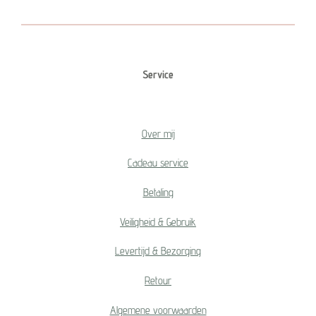
n
e
n
Service
Over mij
Cadeau service
Betaling
Veiligheid & Gebruik
Levertijd & Bezorging
Retour
Algemene voorwaarden