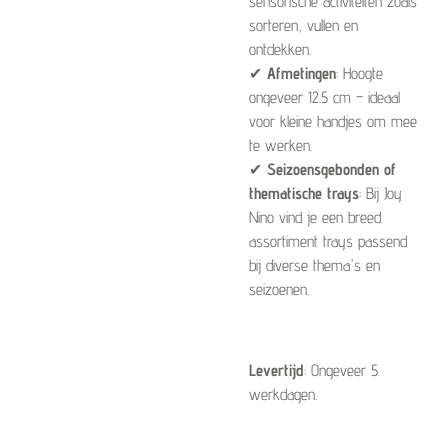
sensorische activiteiten zoals
sorteren, vullen en
ontdekken.
✔
Afmetingen
: Hoogte
ongeveer 12.5 cm – ideaal
voor kleine handjes om mee
te werken.
✔
Seizoensgebonden of
thematische trays
: Bij Joy
Nino vind je een breed
assortiment trays passend
bij diverse thema's en
seizoenen.
Levertijd
: Ongeveer 5
werkdagen.