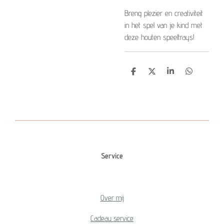
Breng plezier en creativiteit
in het spel van je kind met
deze houten speeltrays!
D
D
S
D
e
e
h
e
l
e
a
l
e
l
r
e
n
e
n
Service
Over mij
Cadeau service