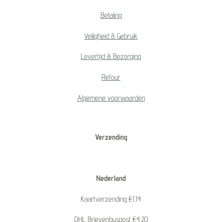
Betaling
Veiligheid & Gebruik
Levertijd & Bezorging
Retour
Algemene voorwaarden
Verzending
Nederland
Kaartverzending €1.14
DHL Brievenbuspost €4.20