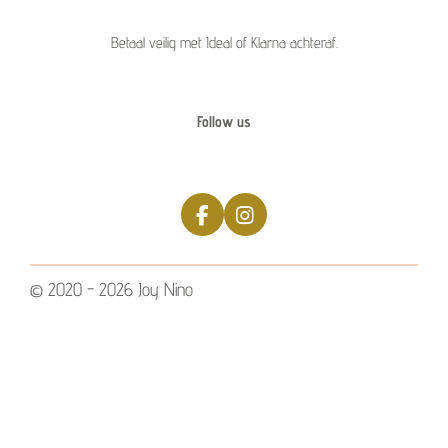
Betaal veilig met Ideal of Klarna achteraf.
Follow us
F
I
a
n
c
s
e
t
© 2020 - 2026 Joy Nino
b
a
o
g
o
r
k
a
m