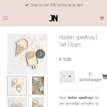
Shop nu met 20% korting op bij alles!
Ga
direct
naar
de
hoofdinhoud
Houten speeltray |
Set | Ijsjes
€ 9,00
In
winkelwagen
Deze
houten speeltrays
zijn
een geweldige aanvulling op