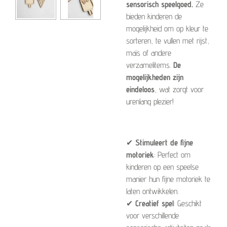
sensorisch speelgoed.
Ze
bieden kinderen de
mogelijkheid om op kleur te
sorteren, te vullen met rijst,
maïs of andere
verzamelitems.
De
mogelijkheden zijn
eindeloos
, wat zorgt voor
urenlang plezier!
✔
Stimuleert de fijne
motoriek
: Perfect om
kinderen op een speelse
manier hun fijne motoriek te
laten ontwikkelen.
✔
Creatief spel
: Geschikt
voor verschillende