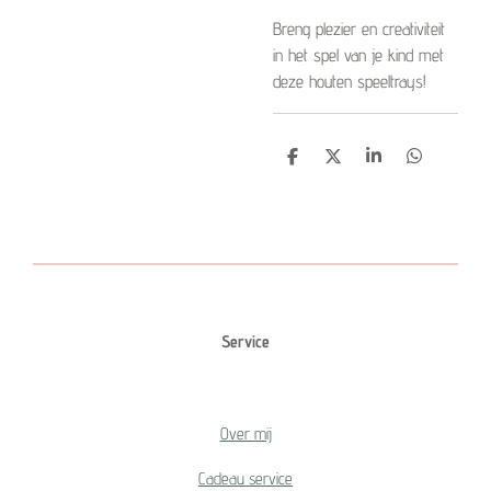
Breng plezier en creativiteit
in het spel van je kind met
deze houten speeltrays!
D
D
S
D
e
e
h
e
l
e
a
l
e
l
r
e
n
e
n
Service
Over mij
Cadeau service