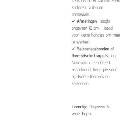
sensorische activiteiten zoals
sorteren, vullen en
ontdekken.
✔
Afmetingen
: Hoogte
ongeveer 10 cm – ideaal
voor kleine handjes om mee
te werken.
✔
Seizoensgebonden of
thematische trays
: Bij Joy
Nino vind je een breed
assortiment trays passend
bij diverse thema's en
seizoenen.
Levertijd
: Ongeveer 5
werkdagen.