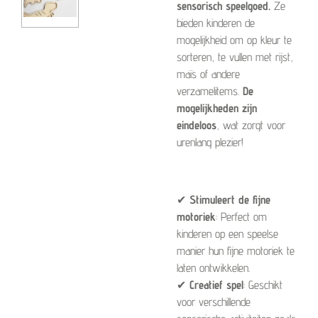
sensorisch speelgoed.
Ze
bieden kinderen de
mogelijkheid om op kleur te
sorteren, te vullen met rijst,
maïs of andere
verzamelitems.
De
mogelijkheden zijn
eindeloos
, wat zorgt voor
urenlang plezier!
✔
Stimuleert de fijne
motoriek
: Perfect om
kinderen op een speelse
manier hun fijne motoriek te
laten ontwikkelen.
✔
Creatief spel
: Geschikt
voor verschillende