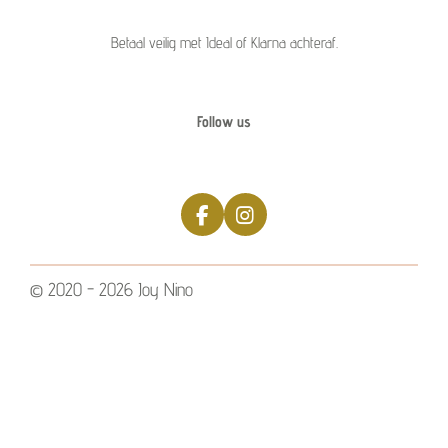
Betaal veilig met Ideal of Klarna achteraf.
Follow us
F
I
a
n
c
s
e
t
© 2020 - 2026 Joy Nino
b
a
o
g
o
r
k
a
m