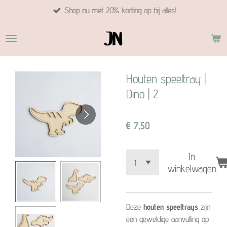
Shop nu met 20% korting op bij alles!
Ga
direct
naar
de
hoofdinhoud
Houten speeltray |
Dino | 2
€ 7,50
In
winkelwagen
Deze
houten speeltrays
zijn
een geweldige aanvulling op