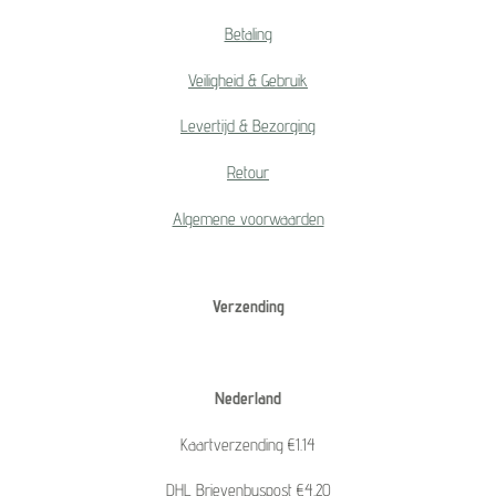
Betaling
Veiligheid & Gebruik
Levertijd & Bezorging
Retour
Algemene voorwaarden
Verzending
Nederland
Kaartverzending €1.14
DHL Brievenbuspost €4.20