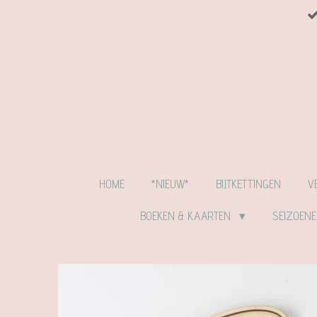
Ga
direct
naar
de
hoofdinhoud
HOME
*NIEUW*
BIJTKETTINGEN
V
BOEKEN & KAARTEN
SEIZOEN