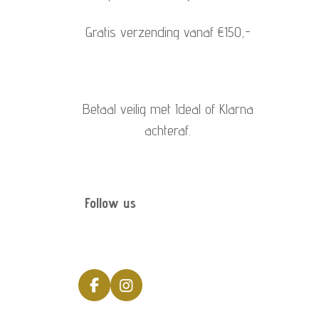
Gratis verzending vanaf €150,-
Betaal veilig met Ideal of Klarna
achteraf.
Follow us
F
I
a
n