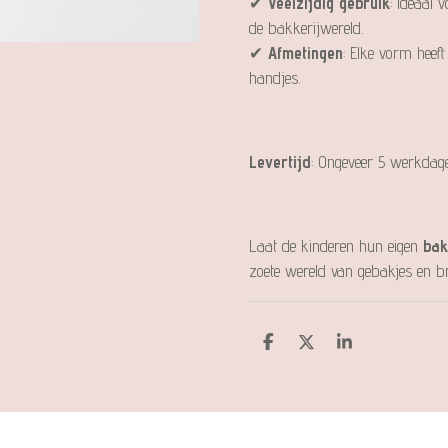
✔
Veelzijdig gebruik
: Ideaal 
de bakkerijwereld.
✔
Afmetingen
: Elke vorm heef
handjes.
Levertijd
: Ongeveer 5 werkdage
Laat de kinderen hun eigen
bak
zoete wereld van gebakjes en b
D
D
S
e
e
h
l
e
a
e
l
r
n
e