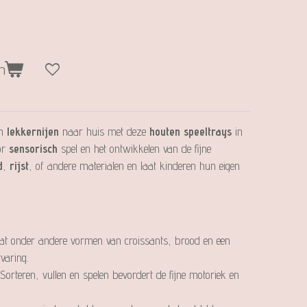
n
en
lekkernijen
naar huis met deze
houten speeltrays
in
or
sensorisch
spel en het ontwikkelen van de fijne
d
,
rijst
, of andere materialen en laat kinderen hun eigen
evat onder andere vormen van croissants, brood en een
rvaring.
 Sorteren, vullen en spelen bevordert de fijne motoriek en