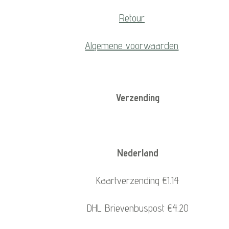
Retour
Algemene voorwaarden
Verzending
Nederland
Kaartverzending €1.14
DHL Brievenbuspost €4.20