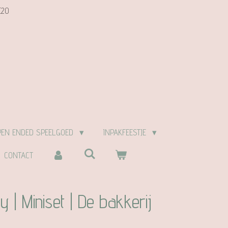
E20
PEN ENDED SPEELGOED
INPAKFEESTJE
CONTACT
 | Miniset | De bakkerij