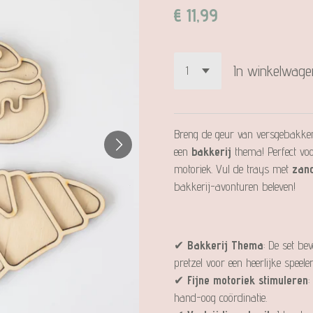
€ 11,99
In winkelwage
Breng de geur van versgebakk
een
bakkerij
thema! Perfect vo
motoriek. Vul de trays met
zan
bakkerij-avonturen beleven!
✔
Bakkerij Thema
: De set b
pretzel voor een heerlijke speele
✔
Fijne motoriek stimuleren
:
hand-oog coördinatie.