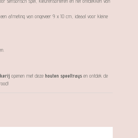
voor sensorisch spel, kleurensorteren en het ontdekken van
t een afmeting van ongeveer 9 x 10 cm, ideaal voor kleine
n.
kerij
openen met deze
houten speeltrays
en ontdek de
rood!