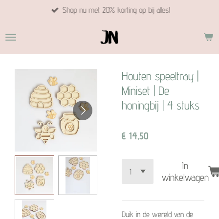
Shop nu met 20% korting op bij alles!
Ga
direct
naar
de
hoofdinhoud
Houten speeltray |
Miniset | De
honingbij | 4 stuks
€ 14,50
In
winkelwagen
Duik in de wereld van de