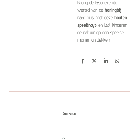
Breng de fascinerende
wereld van de
honingbij
naar huis met deze
houten
speeltrays
en laat kinderen
de natuur op een speelse
manier ontdekken!
D
D
S
D
e
e
h
e
l
e
a
l
e
l
r
e
n
e
n
Service