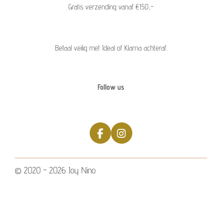
Gratis verzending vanaf €150,-
Betaal veilig met Ideal of Klarna achteraf.
Follow us
F
I
a
n
c
s
e
t
© 2020 - 2026 Joy Nino
b
a
o
g
o
r
k
a
m