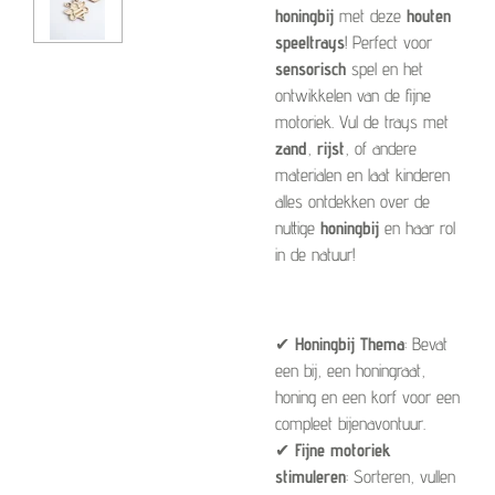
honingbij
met deze
houten
speeltrays
! Perfect voor
sensorisch
spel en het
ontwikkelen van de fijne
motoriek. Vul de trays met
zand
,
rijst
, of andere
materialen en laat kinderen
alles ontdekken over de
nuttige
honingbij
en haar rol
in de natuur!
✔
Honingbij Thema
: Bevat
een bij, een honingraat,
honing en een korf voor een
compleet bijenavontuur.
✔
Fijne motoriek
stimuleren
: Sorteren, vullen