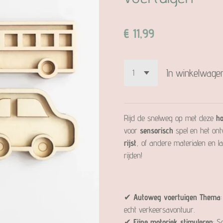
€ 11,99
In winkelwage
Rijd de snelweg op met deze
ho
voor
sensorisch
spel en het ont
rijst
, of andere materialen en l
rijden!
✔
Autoweg voertuigen Thema
echt verkeersavontuur.
✔
Fijne motoriek stimuleren
: S