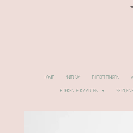
Ga
direct
naar
de
hoofdinhoud
HOME
*NIEUW*
BIJTKETTINGEN
BOEKEN & KAARTEN
SEIZOEN