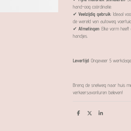
hand-oog coördinatie.
✔
Veelzijdig gebruik
: Ideaal vo
de wereld van autoweg voertui
✔
Afmetingen
: Elke vorm heeft
handjes.
Levertijd
: Ongeveer 5 werkdage
Breng de snelweg naar huis m
verkeersavonturen beleven!
D
D
S
e
e
h
l
e
a
e
l
r