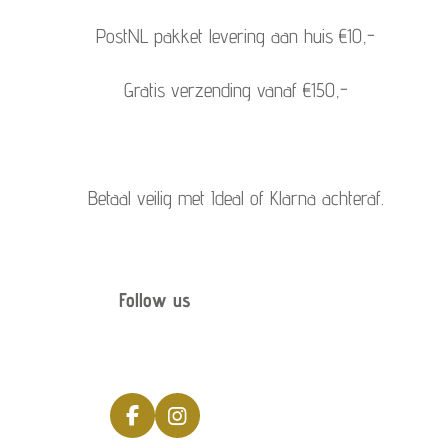
PostNL pakket levering aan huis €10,-
Gratis verzending vanaf €150,-
Betaal veilig met Ideal of Klarna achteraf.
Follow us
F
I
a
n