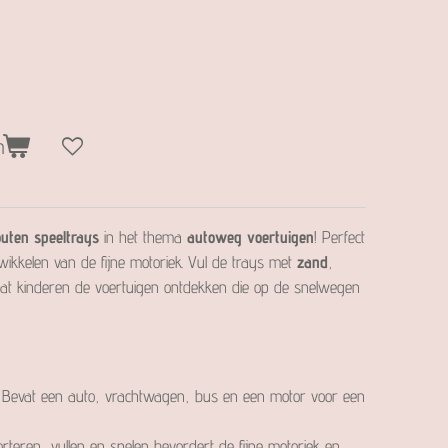
n
uten speeltrays
in het thema
autoweg voertuigen
! Perfect
wikkelen van de fijne motoriek. Vul de trays met
zand
,
aat kinderen de voertuigen ontdekken die op de snelwegen
: Bevat een auto, vrachtwagen, bus en een motor voor een
orteren, vullen en spelen bevordert de fijne motoriek en