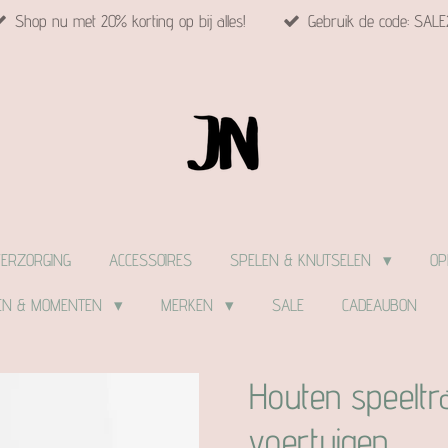
Shop nu met 20% korting op bij alles!
Gebruik de code: SALE
VERZORGING
ACCESSOIRES
SPELEN & KNUTSELEN
OP
EN & MOMENTEN
MERKEN
SALE
CADEAUBON
Houten speeltr
voertuigen