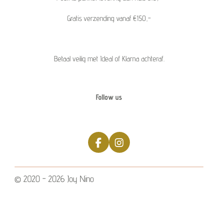
Gratis verzending vanaf €150,-
Betaal veilig met Ideal of Klarna achteraf.
Follow us
F
I
a
n
c
s
e
t
© 2020 - 2026 Joy Nino
b
a
o
g
o
r
k
a