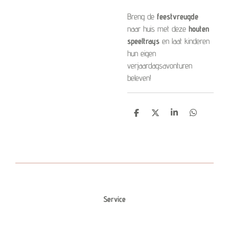
Breng de
feestvreugde
naar huis met deze
houten
speeltrays
en laat kinderen
hun eigen
verjaardagsavonturen
beleven!
D
D
S
D
e
e
h
e
l
e
a
l
e
l
r
e
n
e
n
Service