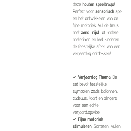
deze
houten speeltrays
!
Perfect voor
sensorisch
spel
en het ontwikkelen van de
fijne motoriek. Vul de trays
met
zand
,
rijst
, of andere
materialen en laat kinderen
de feestelijke sfeer van een
verjaardag ontdekken!
✔
Verjaardag Thema
: De
set bevat feestelijke
symbolen zoals ballonnen,
cadeaus, taart en slingers
voor een echte
verjaardagsvibe.
✔
Fijne motoriek
stimuleren
: Sorteren, vullen