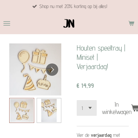
Shop nu met 20% korting op bij alles!
Ga
direct
naar
de
hoofdinhoud
Houten speeltray |
Miniset |
Verjaardag!
€ 14,99
In
winkelwagen
Vier de
verjaardag
met