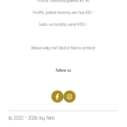
PostNL brievenbuspakket €5,90
PostNL pakket levering aan huis €10,-
Gratis verzending vanaf €150,-
Betaal veilig met Ideal of Klarna achteraf.
Follow us
F
I
a
n
c
s
e
t
© 2020 - 2026 Joy Nino
b
a
o
g