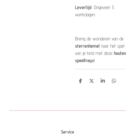
Levertijd
: Ongeveer 5
werkdagen.
Breng de wonderen van de
sterrenhemel
naar het spel
van je kind met deze
houten
speeltrays
!
D
D
S
D
e
e
h
e
l
e
a
l
e
l
r
e
n
e
n
Service