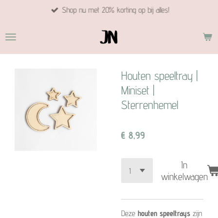
Shop nu met 20% korting op bij alles!
Ga
direct
naar
de
hoofdinhoud
Houten speeltray |
Miniset |
Sterrenhemel
€ 8,99
In
winkelwagen
Deze
houten speeltrays
zijn