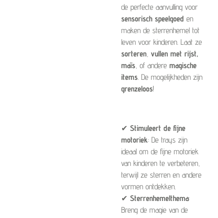
de perfecte aanvulling voor
sensorisch speelgoed
en
maken de sterrenhemel tot
leven voor kinderen. Laat ze
sorteren
,
vullen met rijst,
maïs
, of andere
magische
items
. De mogelijkheden zijn
grenzeloos
!
✔
Stimuleert de fijne
motoriek
: De trays zijn
ideaal om de fijne motoriek
van kinderen te verbeteren,
terwijl ze sterren en andere
vormen ontdekken.
✔
Sterrenhemelthema
:
Breng de magie van de