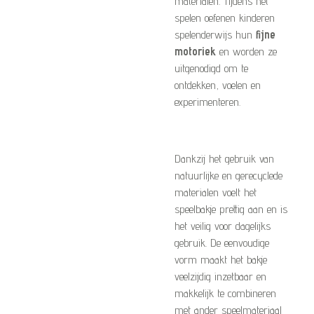
materialen. Tijdens het
spelen oefenen kinderen
spelenderwijs hun
fijne
motoriek
en worden ze
uitgenodigd om te
ontdekken, voelen en
experimenteren.
Dankzij het gebruik van
natuurlijke en gerecyclede
materialen voelt het
speelbakje prettig aan en is
het veilig voor dagelijks
gebruik. De eenvoudige
vorm maakt het bakje
veelzijdig inzetbaar en
makkelijk te combineren
met ander speelmateriaal