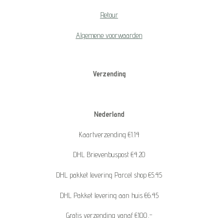
Retour
Algemene voorwaarden
Verzending
Nederland
Kaartverzending €1.14
DHL Brievenbuspost €4.20
DHL pakket levering Parcel shop €5.45
DHL Pakket levering aan huis €6.45
Gratis verzending vanaf €100,-