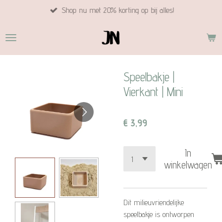
Shop nu met 20% korting op bij alles!
Ga
direct
naar
de
hoofdinhoud
Speelbakje |
Vierkant | Mini
€ 3,99
In
winkelwagen
Dit milieuvriendelijke
speelbakje is ontworpen