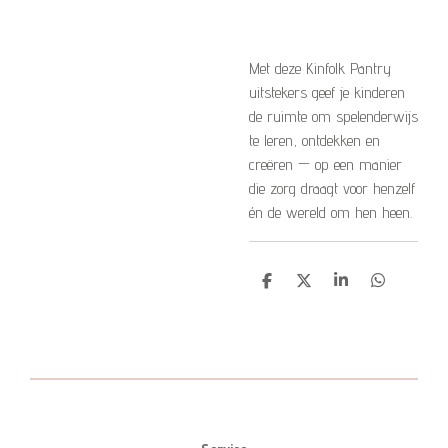
Met deze Kinfolk Pantry
uitstekers geef je kinderen
de ruimte om spelenderwijs
te leren, ontdekken en
creëren — op een manier
die zorg draagt voor henzelf
én de wereld om hen heen.
D
D
S
D
e
e
h
e
l
e
a
l
e
l
r
e
n
e
n