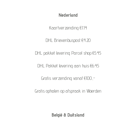
Nederland
Kaartverzending €1.14
DHL Brievenbuspost €4.20
DHL pakket levering Parcel shop €5.45
DHL Pakket levering aan huis €6.45
Gratis verzending vanaf €100,-
Gratis ophalen op afspraak in Woerden
België & Duitsland