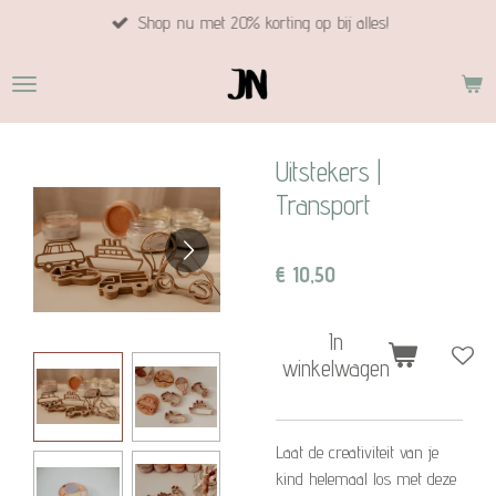
Shop nu met 20% korting op bij alles!
Ga
direct
naar
de
hoofdinhoud
Uitstekers |
Transport
€ 10,50
In
winkelwagen
Laat de creativiteit van je
kind helemaal los met deze