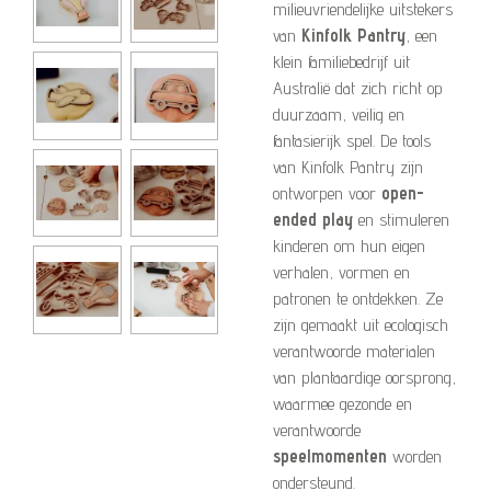
milieuvriendelijke uitstekers
van
Kinfolk Pantry
, een
klein familiebedrijf uit
Australië dat zich richt op
duurzaam, veilig en
fantasierijk spel. De tools
van Kinfolk Pantry zijn
ontworpen voor
open-
ended play
en stimuleren
kinderen om hun eigen
verhalen, vormen en
patronen te ontdekken. Ze
zijn gemaakt uit ecologisch
verantwoorde materialen
van plantaardige oorsprong,
waarmee gezonde en
verantwoorde
speelmomenten
worden
ondersteund.