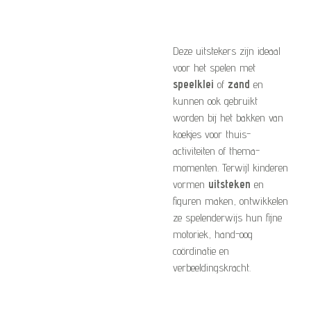
Deze uitstekers zijn ideaal
voor het spelen met
speelklei
of
zand
en
kunnen ook gebruikt
worden bij het bakken van
koekjes voor thuis-
activiteiten of thema-
momenten. Terwijl kinderen
vormen
uitsteken
en
figuren maken, ontwikkelen
ze spelenderwijs hun fijne
motoriek, hand-oog
coördinatie en
verbeeldingskracht.