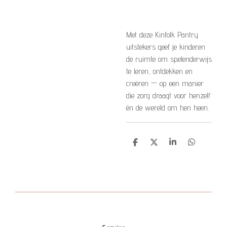
Met deze Kinfolk Pantry
uitstekers geef je kinderen
de ruimte om spelenderwijs
te leren, ontdekken en
creëren — op een manier
die zorg draagt voor henzelf
én de wereld om hen heen.
D
D
S
D
e
e
h
e
l
e
a
l
e
l
r
e
n
e
n