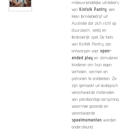
milieuvriendelijke uitstekers
van
Kinfolk Pantry
, een
klein familiebedrijf uit
Australië dat zich richt op
duurzaam, veilig en
fantasierijk spel. De tools
van Kinfolk Pantry zijn
ontworpen voor
open-
ended play
en stimuleren
kinderen om hun eigen
verhalen, vormen en
patronen te ontdekken. Ze
zijn gemaakt uit ecologisch
verantwoorde materialen
van plantaardige oorsprong,
waarmee gezonde en
verantwoorde
speelmomenten
worden
ondersteund.