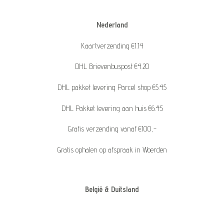
Nederland
Kaartverzending €1.14
DHL Brievenbuspost €4.20
DHL pakket levering Parcel shop €5.45
DHL Pakket levering aan huis €6.45
Gratis verzending vanaf €100,-
Gratis ophalen op afspraak in Woerden
België & Duitsland