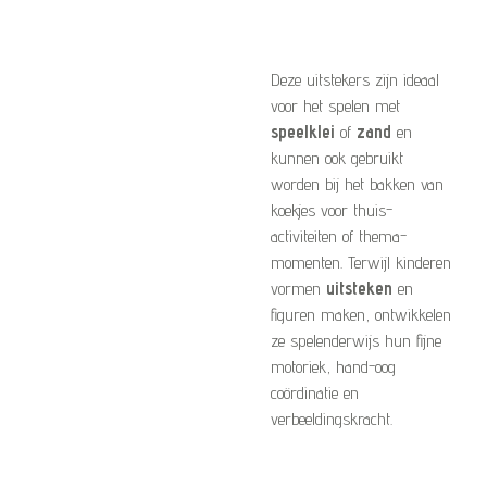
Deze uitstekers zijn ideaal
voor het spelen met
speelklei
of
zand
en
kunnen ook gebruikt
worden bij het bakken van
koekjes voor thuis-
activiteiten of thema-
momenten. Terwijl kinderen
vormen
uitsteken
en
figuren maken, ontwikkelen
ze spelenderwijs hun fijne
motoriek, hand-oog
coördinatie en
verbeeldingskracht.