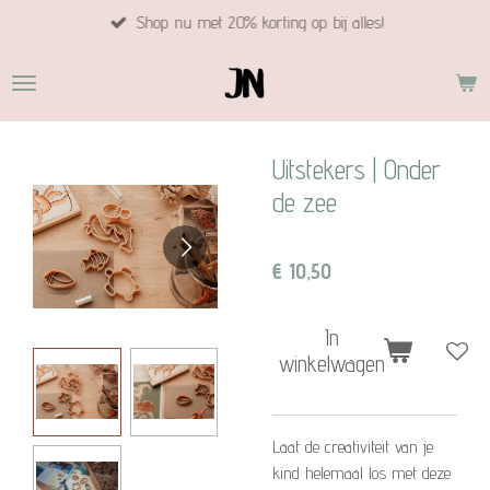
Shop nu met 20% korting op bij alles!
Ga
direct
naar
de
hoofdinhoud
Uitstekers | Onder
de zee
€ 10,50
In
winkelwagen
Laat de creativiteit van je
kind helemaal los met deze