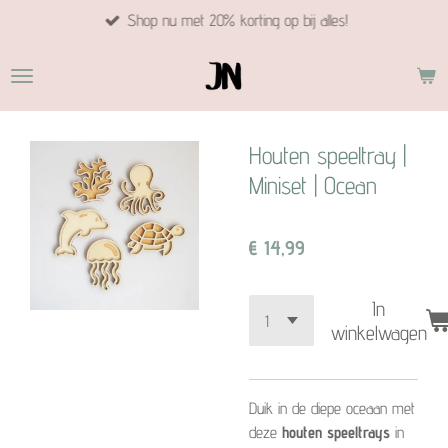
Shop nu met 20% korting op bij alles!
Ga
direct
naar
de
hoofdinhoud
Houten speeltray |
Miniset | Ocean
€ 14,99
In
winkelwagen
Duik in de diepe oceaan met
deze
houten speeltrays
in