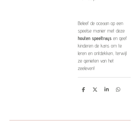
Beleef de oceaan op een
speelse manier met deze
houten speeltrays
en geef
kinderen de kans om te
leren en ontdekken, terwijl
ze genieten van het
zeeleven!
D
D
S
D
e
e
h
e
l
e
a
l
e
l
r
e
n
e
n