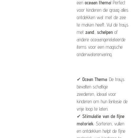
een
oceaan thema
! Perfect
voor kinderen die graag alles
ontdekken wat met de zee
te maken heeft. Vul de trays
met
zand
,
schelpen
of
andere oceaangerelateerde
items voor een magische
onderwaterervaring.
✔
Ocean Thema
: De trays
bevatten schattige
zeedieren, ideaal voor
kinderen om hun fantasie de
vrije loop te laten.
✔
Stimulatie van de fijne
motoriek
: Sorteren, vullen
en ontdekken helpt de fijne