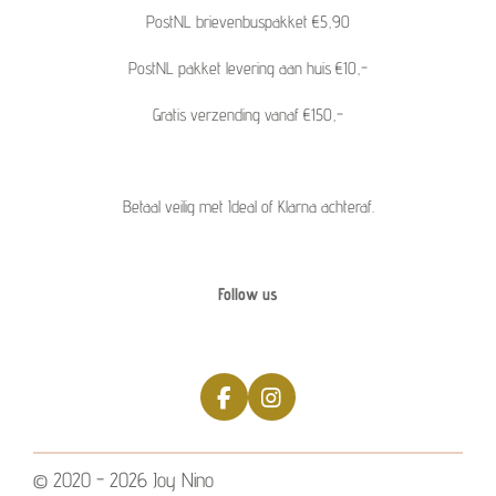
PostNL brievenbuspakket €5,90
PostNL pakket levering aan huis €10,-
Gratis verzending vanaf €150,-
Betaal veilig met Ideal of Klarna achteraf.
Follow us
F
I
a
n
c
s
e
t
© 2020 - 2026 Joy Nino
b
a