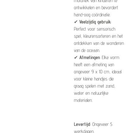
motoriek van kinderen te
ontwikkelen en bevordert
hand-oog coördinatie.
✔
Veelzijdig gebruik
:
Perfect voor sensorisch
spel, kleurensorteren en het
ontdekken van de wonderen
van de oceaan.
✔
Afmetingen
: Elke vorm
heeft een afmeting van
ongeveer 9 x 10 cm, ideaal
voor kleine handjes die
graag spelen met zand,
water en natuurlijke
materialen.
Levertijd
: Ongeveer 5
werkdagen.