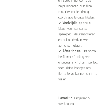
en spelen met de trays
helpt kinderen hun fijne
motoriek en hand-oog
coördinatie te ontwikkelen.
✔
Veelzijdig gebruik
:
Ideaal voor sensorisch
speelgoed, kleurensorteren,
en het ontdekken van
zomerse natuur.
✔
Afmetingen
: Elke vorm
heeft een afmeting van
ongeveer 9 x 10 cm, perfect
voor kleine handjes om
items te verkennen en in te
vullen.
Levertijd
: Ongeveer 5
werkdagen.