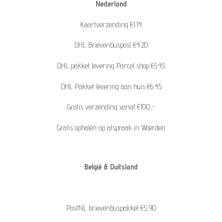
Nederland
Kaartverzending €1.14
DHL Brievenbuspost €4.20
DHL pakket levering Parcel shop €5.45
DHL Pakket levering aan huis €6.45
Gratis verzending vanaf €100,-
Gratis ophalen op afspraak in Woerden
België & Duitsland
PostNL brievenbuspakket €5,90