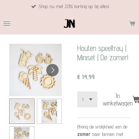
Shop nu met 20% korting op bij alles!
Ga
direct
naar
de
hoofdinhoud
Houten speeltray |
Miniset | De zomer!
€ 14,99
In
winkelwagen
Breng de vrolijkheid van de
zomer
naar binnen met