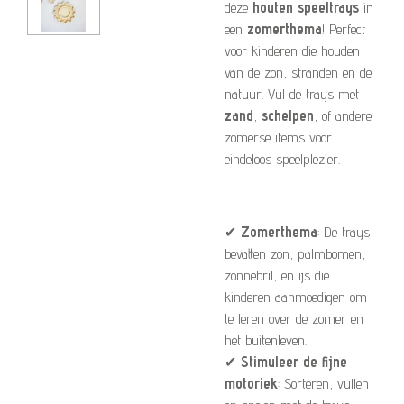
deze
houten speeltrays
in
een
zomerthema
! Perfect
voor kinderen die houden
van de zon, stranden en de
natuur. Vul de trays met
zand
,
schelpen
, of andere
zomerse items voor
eindeloos speelplezier.
✔
Zomerthema
: De trays
bevatten zon, palmbomen,
zonnebril, en ijs die
kinderen aanmoedigen om
te leren over de zomer en
het buitenleven.
✔
Stimuleer de fijne
motoriek
: Sorteren, vullen