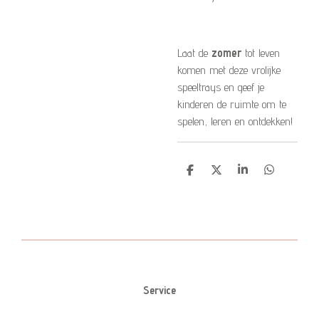
Laat de
zomer
tot leven
komen met deze vrolijke
speeltrays en geef je
kinderen de ruimte om te
spelen, leren en ontdekken!
D
D
S
D
e
e
h
e
l
e
a
l
e
l
r
e
n
e
n
Service