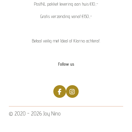
PostNL pakket levering aan huis €10,-
Gratis verzending vanaf €150,-
Betaal veilig met Ideal of Klarna achteraf.
Follow us
F
I
a
n
c
s
e
t
© 2020 - 2026 Joy Nino
b
a
o
g
o
r