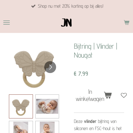
Shop nu met 20% korting op bij alles!
Ga
direct
naar
de
hoofdinhoud
Bijtring | Vlinder |
Nougat
€ 7,99
In
winkelwagen
Deze
vlinder
bijtring van
siliconen en FSC-hout is het