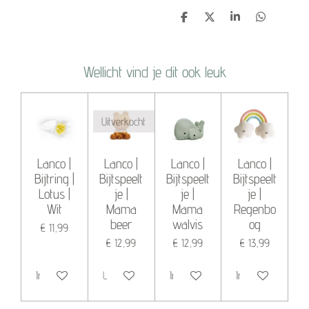
D
D
S
D
e
e
h
e
l
e
a
l
e
l
r
e
n
e
n
Wellicht vind je dit ook leuk
Uitverkocht
Lanco |
Lanco |
Lanco |
Lanco |
Bijtring |
Bijtspeelt
Bijtspeelt
Bijtspeelt
Lotus |
je |
je |
je |
Wit
Mama
Mama
Regenbo
beer
walvis
og
€ 11,99
€ 12,99
€ 12,99
€ 13,99
In winkelwagen
Uitverkocht
In winkelwagen
In winkelwagen