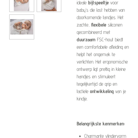
ideale
bijtspeeltje
voor
baby’s die last hebben van
doorkomende tandjes. Het
zachte,
flexibele
siliconen
gecombineerd met
duurzaam
FSC-hout biedt
een comfortabele afleiding en
helpt het ongemak te
verlichten. Het ergonomische
ontwerp ligt prettig in kleine
handjes en stimuleert
tegelijkertijd de grip en
tactiele
ontwikkeling
van je
kindje.
Belangrijkste kenmerken:
Charmante vlindervorm