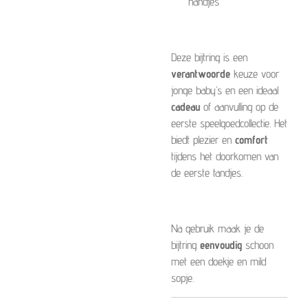
handjes
Deze bijtring is een
verantwoorde
keuze voor
jonge baby’s en een ideaal
cadeau
of aanvulling op de
eerste speelgoedcollectie. Het
biedt plezier en
comfort
tijdens het doorkomen van
de eerste tandjes.
Na gebruik maak je de
bijtring
eenvoudig
schoon
met een doekje en mild
sopje.