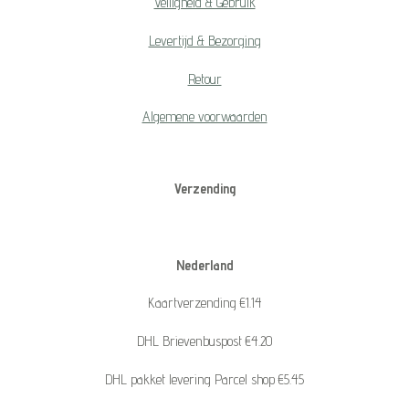
Veiligheid & Gebruik
Levertijd & Bezorging
Retour
Algemene voorwaarden
Verzending
Nederland
Kaartverzending €1.14
DHL Brievenbuspost €4.20
DHL pakket levering Parcel shop €5.45