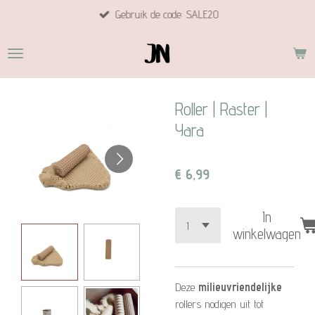
Gebruik de code: SALE20
Ga
direct
naar
de
hoofdinhoud
Roller | Raster |
Yara
€ 6,99
In
winkelwagen
Deze
milieuvriendelijke
rollers nodigen uit tot