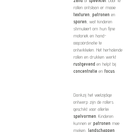
zand
of
speelklei
. Door te
rollen ontstaan er mooie
texturen
,
patronen
en
sporen
, wat kinderen
stimuleert om hun fijne
motoriek en hand-
oogcoördinatie te
ontwikkelen. Het herhalende
rollen en drukken werkt
rustgevend
en helpt bij
concentratie
en
focus
.
Dankzij het veelzijdige
ontwerp zijn de rollers
geschikt voor allerlei
spelvormen
. Kinderen
kunnen er
patronen
mee
maken,
landschappen