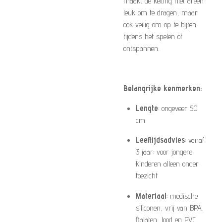
maakt de ketting niet alleen
leuk om te dragen, maar
ook veilig om op te bijten
tijdens het spelen of
ontspannen.
Belangrijke kenmerken:
Lengte
: ongeveer 50
cm
Leeftijdsadvies
: vanaf
3 jaar; voor jongere
kinderen alleen onder
toezicht
Materiaal
: medische
siliconen, vrij van BPA,
ftalaten, lood en PVC