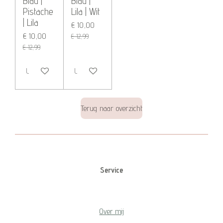
Blad |
Blad |
Pistache
Lila | Wit
| Lila
€ 10,00
€ 10,00
€ 12,99
€ 12,99
Uitverkocht
Uitverkocht
Terug naar overzicht
Service
Over mij