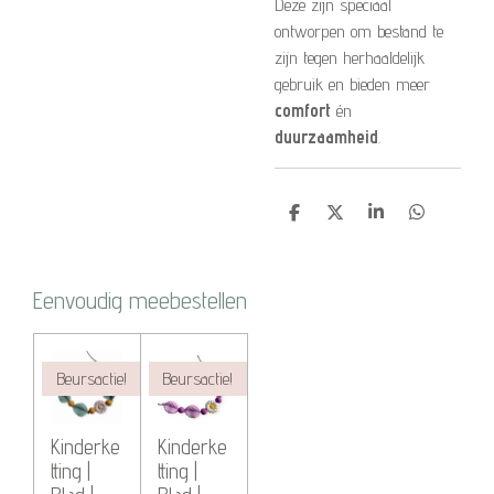
Deze zijn speciaal
ontworpen om bestand te
zijn tegen herhaaldelijk
gebruik en bieden meer
comfort
én
duurzaamheid
.
D
D
S
D
e
e
h
e
l
e
a
l
e
l
r
e
n
e
n
Eenvoudig meebestellen
Beursactie!
Beursactie!
Kinderke
Kinderke
tting |
tting |