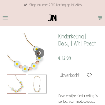
Shop nu met 20% korting op bij alles!
Ga
direct
naar
de
hoofdinhoud
Kinderketting |
Daisy | Wit | Peach
€ 12,99
Uitverkocht
Deze vrolijke kinderketting is
perfect voor modebewuste